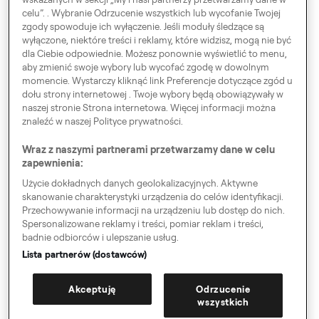
celu”. . Wybranie Odrzucenie wszystkich lub wycofanie Twojej
Sales Manager - B2B SaaS
zgody spowoduje ich wyłączenie. Jeśli moduły śledzące są
wyłączone, niektóre treści i reklamy, które widzisz, mogą nie być
dla Ciebie odpowiednie. Możesz ponownie wyświetlić to menu,
Business Development Manager - B2B
aby zmienić swoje wybory lub wycofać zgodę w dowolnym
momencie. Wystarczy kliknąć link Preferencje dotyczące zgód u
Account Executive - B2B SaaS
dołu strony internetowej . Twoje wybory będą obowiązywały w
naszej stronie Strona internetowa. Więcej informacji można
Sales Manager (m/w/d) für Taxivermittlungssoftware
znaleźć w naszej Polityce prywatności.
Senior Backend Engineer - Support and AI (F/M/D)
Wraz z naszymi partnerami przetwarzamy dane w celu
zapewnienia:
(Senior) Technical Program Manager - M&A
Użycie dokładnych danych geolokalizacyjnych. Aktywne
Integration(m/f/d)- Hamburg
skanowanie charakterystyki urządzenia do celów identyfikacji.
Przechowywanie informacji na urządzeniu lub dostęp do nich.
(Senior) Technical Program Manager - M&A
Spersonalizowane reklamy i treści, pomiar reklam i treści,
Integration (m/f/d) - Berlin
badnie odbiorców i ulepszanie usług.
Lista partnerów (dostawców)
Senior Backend Engineer (m/f/d), Driver Onboarding
Backend Engineer - FinTech (M/F/D)
Akceptuję
Odrzucenie
wszystkich
Backend Engineer - FinTech (M/F/D)