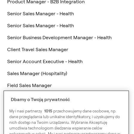
Product Manager - B2B Integration
Senior Sales Manager - Health
Senior Sales Manager - Health
Senior Business Development Manager - Health
Client Travel Sales Manager
Senior Account Executive - Health
Sales Manager (Hospitality)
Field Sales Manager
Business Development Manager - Health
Dbamy o Twoją prywatność
Partnership Manager - Autonomous Vehicle
My i nasi partnerzy
1015
przechowujemy dane osobowe, np.
dane przeglądania lub unikalne identyfikatory, i uzyskujemy do
Partnership Manager - Autonomous Vehicle
nich dostęp na Twoim urządzeniu. Wybranie Akceptuję
umożliwia technologiom śledzenia wspieranie celów
Sales Manager - B2B SaaS
wskazanych w sekcji „My i nasi partnerzy przetwarzamy dane w