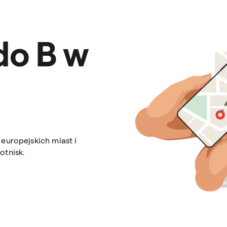
do B w
europejskich miast i
otnisk.