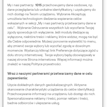
Partner flotowy
Biznes
My i nasi partnerzy
1015
przechowujemy dane osobowe, np.
dane przeglądania lub unikalne identyfikatory, i uzyskujemy do
Biznes
nich dostęp na Twoim urządzeniu. Wybranie Akceptuję
umożliwia technologiom śledzenia wspieranie celów
wskazanych w sekcji „My i nasi partnerzy przetwarzamy dane w
celu”. . Wybranie Odrzucenie wszystkich lub wycofanie Twojej
zgody spowoduje ich wyłączenie. Jeśli moduły śledzące są
wyłączone, niektóre treści i reklamy, które widzisz, mogą nie być
dla Ciebie odpowiednie. Możesz ponownie wyświetlić to menu,
aby zmienić swoje wybory lub wycofać zgodę w dowolnym
Zwiedzaj Europę
momencie. Wystarczy kliknąć link Preferencje dotyczące zgód u
dołu strony internetowej . Twoje wybory będą obowiązywały w
naszej stronie Strona internetowa. Więcej informacji można
znaleźć w naszej Polityce prywatności.
Preferencje dotyczące zgód
Wraz z naszymi partnerami przetwarzamy dane w celu
zapewnienia:
Kodeks Postępowania
Użycie dokładnych danych geolokalizacyjnych. Aktywne
Speak up!
skanowanie charakterystyki urządzenia do celów identyfikacji.
Przechowywanie informacji na urządzeniu lub dostęp do nich.
OWU, Polityka prywatności & Cookies
Spersonalizowane reklamy i treści, pomiar reklam i treści,
badnie odbiorców i ulepszanie usług.
RODO