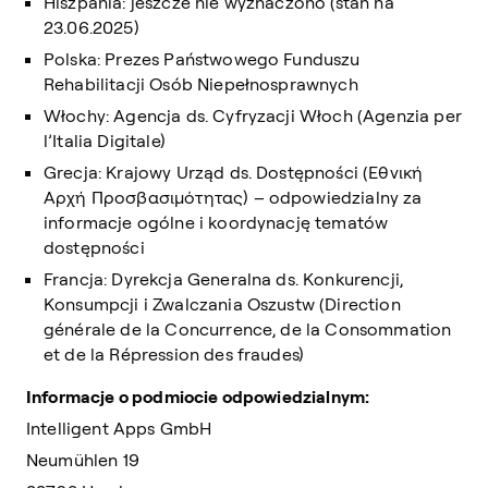
Hiszpania: jeszcze nie wyznaczono (stan na
23.06.2025)
Polska: Prezes Państwowego Funduszu
Rehabilitacji Osób Niepełnosprawnych
Włochy: Agencja ds. Cyfryzacji Włoch (Agenzia per
l’Italia Digitale)
Grecja: Krajowy Urząd ds. Dostępności (Εθνική
Αρχή Προσβασιμότητας) – odpowiedzialny za
informacje ogólne i koordynację tematów
dostępności
Francja: Dyrekcja Generalna ds. Konkurencji,
Konsumpcji i Zwalczania Oszustw (Direction
générale de la Concurrence, de la Consommation
et de la Répression des fraudes)
Informacje o podmiocie odpowiedzialnym:
Intelligent Apps GmbH
Neumühlen 19