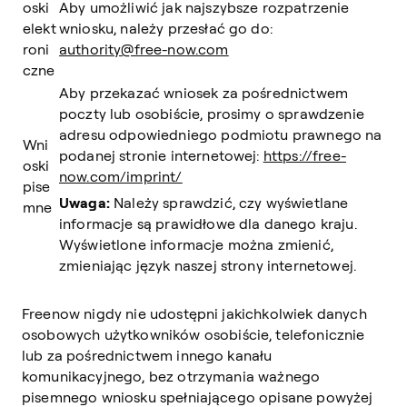
oski
Aby umożliwić jak najszybsze rozpatrzenie
elekt
wniosku, należy przesłać go do:
roni
authority@free-now.com
czne
Aby przekazać wniosek za pośrednictwem
poczty lub osobiście, prosimy o sprawdzenie
adresu odpowiedniego podmiotu prawnego na
Wni
podanej stronie internetowej:
https://free-
oski
now.com/imprint/
pise
Uwaga:
Należy sprawdzić, czy wyświetlane
mne
informacje są prawidłowe dla danego kraju.
Wyświetlone informacje można zmienić,
zmieniając język naszej strony internetowej.
Freenow nigdy nie udostępni jakichkolwiek danych
osobowych użytkowników
osobiście, telefonicznie
lub za pośrednictwem innego kanału
komunikacyjnego, bez otrzymania ważnego
pisemnego wniosku spełniającego opisane powyżej