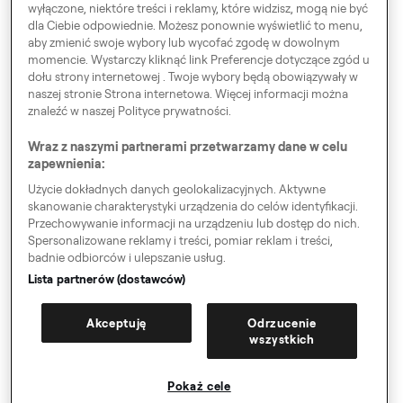
wyłączone, niektóre treści i reklamy, które widzisz, mogą nie być
dla Ciebie odpowiednie. Możesz ponownie wyświetlić to menu,
aby zmienić swoje wybory lub wycofać zgodę w dowolnym
Zwiedzaj Europę
momencie. Wystarczy kliknąć link Preferencje dotyczące zgód u
dołu strony internetowej . Twoje wybory będą obowiązywały w
naszej stronie Strona internetowa. Więcej informacji można
znaleźć w naszej Polityce prywatności.
Preferencje dotyczące zgód
Wraz z naszymi partnerami przetwarzamy dane w celu
zapewnienia:
Kodeks Postępowania
Użycie dokładnych danych geolokalizacyjnych. Aktywne
Speak up!
skanowanie charakterystyki urządzenia do celów identyfikacji.
Przechowywanie informacji na urządzeniu lub dostęp do nich.
OWU, Polityka prywatności & Cookies
Spersonalizowane reklamy i treści, pomiar reklam i treści,
badnie odbiorców i ulepszanie usług.
RODO
Lista partnerów (dostawców)
Informacje dla władz
Akceptuję
Odrzucenie
Nazwa firmy
wszystkich
Sitemap
Pokaż cele