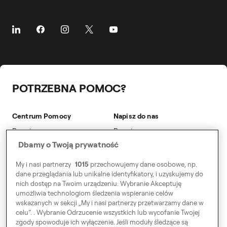
O nas
Przejazdy dla Twoich klientów
Oklej auto
Zamów Z Wyprzedzeniem
O Freenow
Partnerzy biznesowi
Program Lojalnosciowy
Poleć Nas
Kariera
Wydarzenia i webinary
Oklejonymi Autami
Bezpieczeństwo
Dla mediów
Blog
Partner flotowy
Public Affairs
Bezpieczeństwo
POTRZEBNA POMOC?
Zrównoważony rozwój
Dostępności
Centrum Pomocy
Napisz do nas
Modern Slavery Statement
Pasażer
Pasażer
Dbamy o Twoją prywatność
Kierowca
Kierowca
Partner flotowy
Biznes
My i nasi partnerzy
1015
przechowujemy dane osobowe, np.
dane przeglądania lub unikalne identyfikatory, i uzyskujemy do
Biznes
nich dostęp na Twoim urządzeniu. Wybranie Akceptuję
umożliwia technologiom śledzenia wspieranie celów
wskazanych w sekcji „My i nasi partnerzy przetwarzamy dane w
celu”. . Wybranie Odrzucenie wszystkich lub wycofanie Twojej
zgody spowoduje ich wyłączenie. Jeśli moduły śledzące są