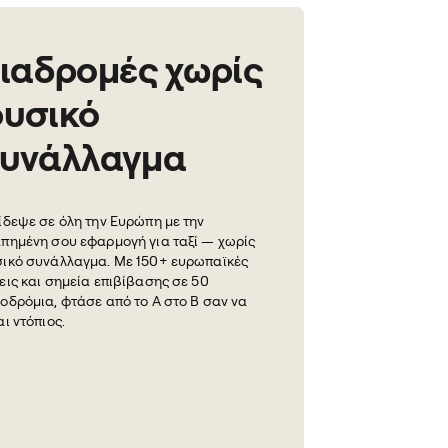
ιαδρομές χωρίς
υσικό
υνάλλαγμα
ίδεψε σε όλη την Ευρώπη με την
πημένη σου εφαρμογή για ταξί — χωρίς
ικό συνάλλαγμα. Με 150+ ευρωπαϊκές
εις και σημεία επιβίβασης σε 50
οδρόμια, φτάσε από το Α στο Β σαν να
αι ντόπιος.