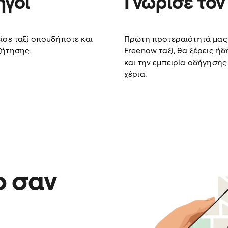
ηγοί
Γνώρισε τον
ίσε ταξί οπουδήποτε και
Πρώτη προτεραιότητά μας ε
ζήτησης.
Freenow ταξί, θα ξέρεις ήδ
και την εμπειρία οδήγησής 
χέρια.
ο σαν