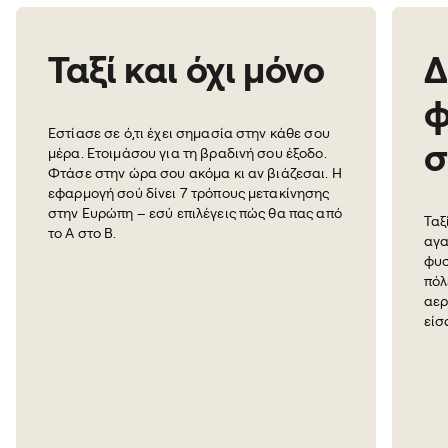
Ταξί και όχι μόνο
Δ
φ
Εστίασε σε ό,τι έχει σημασία στην κάθε σου
σ
μέρα. Ετοιμάσου για τη βραδινή σου έξοδο.
Φτάσε στην ώρα σου ακόμα κι αν βιάζεσαι. Η
εφαρμογή σού δίνει 7 τρόπους μετακίνησης
στην Ευρώπη – εσύ επιλέγεις πώς θα πας από
Ταξ
το Α στο Β.
αγα
φυσ
πόλ
αερ
είσ