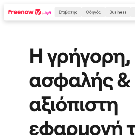
Επιβάτης
Οδηγός
Business
Navigation
Inhalt
Fußzeile
Η γρήγορη,
ασφαλής &
αξιόπιστη
εφαρμογή τ