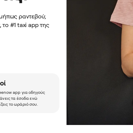
Ή μήπως ραντεβού;
 το #1 taxi app της
οί
reenow app για οδηγούς
ξάνεις τα έσοδα ενώ
ζεις το ωράριό σου.