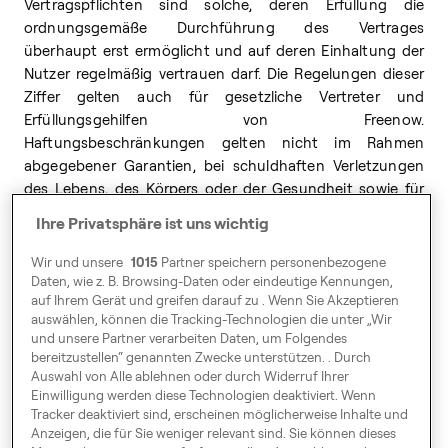
Vertragspflichten sind solche, deren Erfüllung die
ordnungsgemäße Durchführung des Vertrages
überhaupt erst ermöglicht und auf deren Einhaltung der
Nutzer regelmäßig vertrauen darf. Die Regelungen dieser
Ziffer gelten auch für gesetzliche Vertreter und
Erfüllungsgehilfen von Freenow.
Haftungsbeschränkungen gelten nicht im Rahmen
abgegebener Garantien, bei schuldhaften Verletzungen
des Lebens, des Körpers oder der Gesundheit sowie für
Ansprüche aus dem Produkthaftungsgesetz.
Ihre Privatsphäre ist uns wichtig
7.7
Jede Partei informiert die andere Partei unverzüglich
Wir und unsere
1015
Partner speichern personenbezogene
über jegliche Kommunikation oder Benachrichtigung in
Daten, wie z. B. Browsing-Daten oder eindeutige Kennungen,
Bezug auf zu Ansprüche, Verfahren, Sanktionen, Strafen,
auf Ihrem Gerät und greifen darauf zu . Wenn Sie Akzeptieren
Kosten, Verlusten, Schäden, Ausgaben und/oder
auswählen, können die Tracking-Technologien die unter „Wir
Entschädigungen, die gemäß den vorstehenden
und unsere Partner verarbeiten Daten, um Folgendes
Absätzen gemacht wurden, und stellt dabei alle
bereitzustellen“ genannten Zwecke unterstützen. . Durch
Auswahl von Alle ablehnen oder durch Widerruf Ihrer
Informationen zur Verfügung, die sie für die Analyse und
Einwilligung werden diese Technologien deaktiviert. Wenn
ihre Verteidigung für notwendig erachtet, dar.
Tracker deaktiviert sind, erscheinen möglicherweise Inhalte und
7.8
Werden durch die Fahrer-App oder die
Anzeigen, die für Sie weniger relevant sind. Sie können dieses