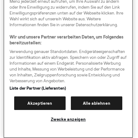
Menü jederzeit erneut aufrufen, um Ihre Auswahl zu ändern
Datenübertragung Schäden an der Hardware oder
oder Ihre Einwilligung zu widerrufen, indem Sie auf den Link
Software des Nutzers verursacht, haftet Freenow nur bei
Einwilligungspräferenzen unten auf der Webseite klicken. Ihre
von ihr zu vertretendem Vorsatz oder grober
Wahl wirkt sich auf unsere/n Website aus. Weitere
Fahrlässigkeit. Freenow haftet nicht für den Datenverlust
Informationen finden Sie in unserer Datenschutzerklärung.
des Fahrers, da dieser selbst dafür verantwortlich ist,
Wir und unsere Partner verarbeiten Daten, um Folgendes
Backups seiner Daten durchzuführen.
bereitzustellen:
8. Verwendungsausschluss
Verwendung genauer Standortdaten. Endgeräteeigenschaften
8.1
Für Freenow ist die Zuverlässigkeit der
zur Identifikation aktiv abfragen. Speichern von oder Zugriff auf
Beförderungsunternehmen und ihrer Fahrer, die die
Informationen auf einem Endgerät. Personalisierte Werbung
Dienste der Plattform Freenow nutzen, von
und Inhalte, Messung von Werbeleistung und der Performance
von Inhalten, Zielgruppenforschung sowie Entwicklung und
grundlegender Bedeutung. Aus diesem Grund können
Verbesserung von Angeboten.
der Beförderungsunternehmer und/oder seine Fahrer im
Liste der Partner (Lieferanten)
Falle einer wesentlichen Verletzung (d. h. wesentlicher
Versäumnisse oder Verstöße) gegen gesetzliche oder
Akzeptieren
Alle ablehnen
vertragliche Verpflichtungen von der Nutzung der
Plattform Freenow vorübergehend oder dauerhaft, ganz
oder teilweise ausgeschlossen, eingeschränkt oder
Zwecke anzeigen
suspendiert werden.
8.2
Ein wesentlicher Verstoß umfasst insbesondere den