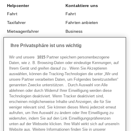
Weiterempfehlen
Barrierefreiheit
Helpcenter
Kontaktiere uns
Freenow Plus
Modern Slavery Statement
Fahrt
Fahrt
Sicherheit
Taxifahrer
Fahrten anbieten
Mietwagenfahrer
Business
Studentenrabatt
Flottenpartner
Ihre Privatsphäre ist uns wichtig
Business
Wir und unsere
1015
Partner speichern personenbezogene
Daten, wie z. B. Browsing-Daten oder eindeutige Kennungen, auf
Hier findest du uns
Ihrem Gerät und greifen darauf zu . Wenn Sie Akzeptieren
Neumühlen 19
auswählen, können die Tracking-Technologien die unter „Wir und
unsere Partner verarbeiten Daten, um Folgendes bereitzustellen“
22763 Hamburg
genannten Zwecke unterstützen. . Durch Auswahl von Alle
ablehnen oder durch Widerruf Ihrer Einwilligung werden diese
Technologien deaktiviert. Wenn Tracker deaktiviert sind,
Cookie Settings:
erscheinen möglicherweise Inhalte und Anzeigen, die für Sie
Einwilligungspräferenzen
weniger relevant sind. Sie können dieses Menü jederzeit erneut
aufrufen, um Ihre Auswahl zu ändern oder Ihre Einwilligung zu
widerrufen, indem Sie auf den Link Einwilligungspräferenzen
unten auf der Webseite klicken. Ihre Wahl wirkt sich auf unsere/n
Durch Europa
Website aus. Weitere Informationen finden Sie in unserer