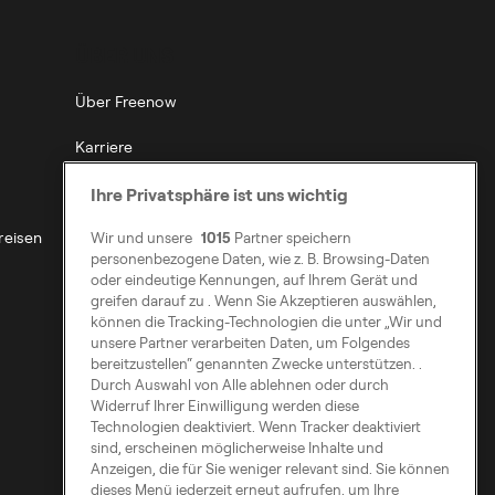
ÜBER UNS
Über Freenow
Karriere
Public Affairs
Ihre Privatsphäre ist uns wichtig
reisen
Nachhaltigkeit
Wir und unsere
1015
Partner speichern
personenbezogene Daten, wie z. B. Browsing-Daten
oder eindeutige Kennungen, auf Ihrem Gerät und
Barrierefreiheit
greifen darauf zu . Wenn Sie Akzeptieren auswählen,
können die Tracking-Technologien die unter „Wir und
Modern Slavery Statement
unsere Partner verarbeiten Daten, um Folgendes
bereitzustellen“ genannten Zwecke unterstützen. .
Durch Auswahl von Alle ablehnen oder durch
Widerruf Ihrer Einwilligung werden diese
Technologien deaktiviert. Wenn Tracker deaktiviert
sind, erscheinen möglicherweise Inhalte und
Anzeigen, die für Sie weniger relevant sind. Sie können
dieses Menü jederzeit erneut aufrufen, um Ihre