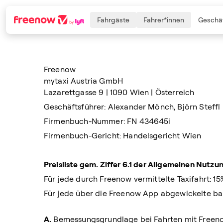
Fahrgäste
Fahrer*innen
Geschäf
Freenow
Navigation
Inhalt
Fußzeile
mytaxi Austria GmbH
Lazarettgasse 9 | 1090 Wien | Österreich
Geschäftsführer: Alexander Mönch, Björn Steffl
Firmenbuch-Nummer: FN 434645i
Firmenbuch-Gericht: Handelsgericht Wien
Preisliste gem. Ziffer 6.1 der Allgemeinen Nut
Für jede durch Freenow vermittelte Taxifahrt: 
Für jede über die Freenow App abgewickelte ba
A.
Bemessungsgrundlage bei Fahrten mit Freenow 