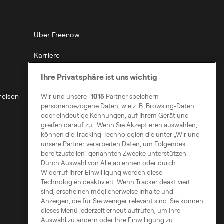
ÜBER UNS
Über Freenow
Karriere
Public Affairs
Ihre Privatsphäre ist uns wichtig
reisen
Nachhaltigkeit
Wir und unsere
1015
Partner speichern
personenbezogene Daten, wie z. B. Browsing-Daten
oder eindeutige Kennungen, auf Ihrem Gerät und
Barrierefreiheit
greifen darauf zu . Wenn Sie Akzeptieren auswählen,
können die Tracking-Technologien die unter „Wir und
Modern Slavery Statement
unsere Partner verarbeiten Daten, um Folgendes
bereitzustellen“ genannten Zwecke unterstützen. .
Durch Auswahl von Alle ablehnen oder durch
Widerruf Ihrer Einwilligung werden diese
Technologien deaktiviert. Wenn Tracker deaktiviert
sind, erscheinen möglicherweise Inhalte und
Anzeigen, die für Sie weniger relevant sind. Sie können
dieses Menü jederzeit erneut aufrufen, um Ihre
Auswahl zu ändern oder Ihre Einwilligung zu