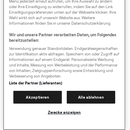
Netzbetreiber, Ereignisse außerhalb mobiler
Menü jederzeit erneut aufrufen, um Ihre Auswahl zu ändern
oder Ihre Einwilligung zu widerrufen, indem Sie auf den Link
Nutzung (Server-to-Server Events), Zuordnungen zu
Einwilligungspräferenzen unten auf der Webseite klicken. Ihre
In-App Events, sowie Erstnutzungsgeräten und
Wahl wirkt sich auf unsere/n Website aus. Weitere
durch AppsFlyer zugeordnete Ursprungsmedien.
Informationen finden Sie in unserer Datenschutzerklärung.
AppsFlyer verwendet diese Daten in unserem Auftrag
Wir und unsere Partner verarbeiten Daten, um Folgendes
zum einen, um die Performance unserer
bereitzustellen:
Marketingmaßnahmen und -kanäle zu analysieren
Verwendung genauer Standortdaten. Endgeräteeigenschaften
und zu bewerten, um zu ermitteln, wie Fahrer auf
zur Identifikation aktiv abfragen. Speichern von oder Zugriff auf
bestimmte Kampagnen ansprechen, wie sie die App
Informationen auf einem Endgerät. Personalisierte Werbung
und Inhalte, Messung von Werbeleistung und der Performance
nutzen und mit ihr interagieren. Die oben genannten
von Inhalten, Zielgruppenforschung sowie Entwicklung und
Daten werden nicht dazu genutzt, um einzelne
Verbesserung von Angeboten.
Nutzer zu individualisieren oder sie einer bestimmten
Liste der Partner (Lieferanten)
Person zuzuordnen. Zum anderen werden die Daten
genutzt, um Fälle des sogenannten "mobile fraud",
Akzeptieren
Alle ablehnen
d.h.
manipulierender und betrügerischer Handlungen im
Zwecke anzeigen
Zusammenhang mit unseren Marketingmaßnahmen,
aufzudecken und zu verhindern. Auf Grundlage der
erhobenen und im weiteren Verlauf aggregierten