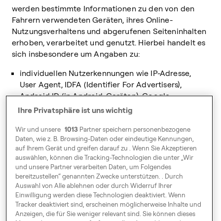
werden bestimmte Informationen zu den von den
Fahrern verwendeten Geräten, ihres Online-
Nutzungsverhaltens und abgerufenen Seiteninhalten
erhoben, verarbeitet und genutzt. Hierbei handelt es
sich insbesondere um Angaben zu:
individuellen Nutzerkennungen wie IP-Adresse,
User Agent, IDFA (Identifier For Advertisers),
Android ID (in Android-Geräten), Google
Advertiser ID und appsflyer_id.
Ihre Privatsphäre ist uns wichtig
technischen Daten wie Android ID, Informationen
Wir und unsere
1013
Partner speichern personenbezogene
über das Betriebssystem des verwendeten Geräts,
Daten, wie z. B. Browsing-Daten oder eindeutige Kennungen,
User-Agent-Kennung, Gerätemodell, Browser-
auf Ihrem Gerät und greifen darauf zu . Wenn Sie Akzeptieren
Sprache, TourID, eventName, eventValue,
auswählen, können die Tracking-Technologien die unter „Wir
events_api, Stadt, Geräteinformationen und -
und unsere Partner verarbeiten Daten, um Folgendes
bereitzustellen“ genannten Zwecke unterstützen. . Durch
einstellungen, Applikationen, Opt-out-Erklärungen
Auswahl von Alle ablehnen oder durch Widerruf Ihrer
zu Werbemaßnahmen, Downloads, Seitenabrufen,
Einwilligung werden diese Technologien deaktiviert. Wenn
Klicks und Installationen von Apps, In-App-
Tracker deaktiviert sind, erscheinen möglicherweise Inhalte und
Verhalten, Geräte-Bewegungsangaben,
Anzeigen, die für Sie weniger relevant sind. Sie können dieses