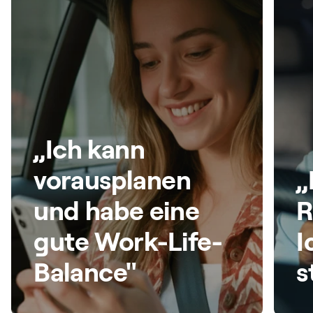
„Ich kann
vorausplanen
„
und habe eine
R
gute Work-Life-
I
Balance"
s