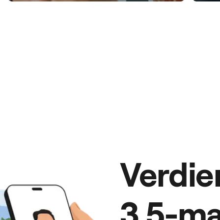
Verdie
3,5-ma