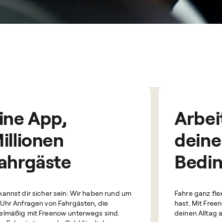
ine App,
Arbei
illionen
dein
ahrgäste
Bedi
kannst dir sicher sein: Wir haben rund um
Fahre ganz fle
 Uhr Anfragen von Fahrgästen, die
hast. Mit Free
elmäßig mit Freenow unterwegs sind.
deinen Alltag 