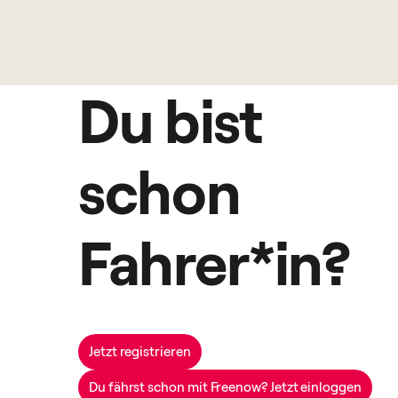
Du bist
schon
Fahrer*in?
Jetzt registrieren
Du fährst schon mit Freenow? Jetzt einloggen