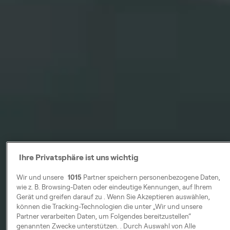
Ihre Privatsphäre ist uns wichtig
Wir und unsere
1015
Partner speichern personenbezogene Daten,
wie z. B. Browsing-Daten oder eindeutige Kennungen, auf Ihrem
Gerät und greifen darauf zu . Wenn Sie Akzeptieren auswählen,
können die Tracking-Technologien die unter „Wir und unsere
Partner verarbeiten Daten, um Folgendes bereitzustellen“
genannten Zwecke unterstützen. . Durch Auswahl von Alle