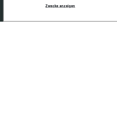
Zwecke anzeigen
Warum du im Voraus buchen
solltest
Du kannst deinen Tag besser organisieren. Ob du
einen frühen Flug oder einen langen Arbeitstag vor