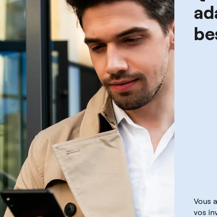
ad
be
Vous a
vos in