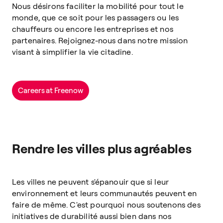
besoins de mobilité dans 9 pays et plus de 150 villes en
Nous désirons faciliter la mobilité pour tout le
Europe.
monde, que ce soit pour les passagers ou les
chauffeurs ou encore les entreprises et nos
Freenow for Business
partenaires. Rejoignez-nous dans notre mission
visant à simplifier la vie citadine.
Careers at Freenow
Rendre les villes plus agréables
Les villes ne peuvent s'épanouir que si leur
environnement et leurs communautés peuvent en
faire de même. C'est pourquoi nous soutenons des
initiatives de durabilité aussi bien dans nos