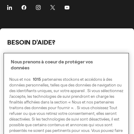
Aéroports
À propos de Freenow
Événements et webinaires
Centre chauffeur
Villes
Carrière
Gestionnaire de flotte
Pré-réserver
Presse
La Sécurité
La Sécurité
Relations Publiques
BESOIN D'AIDE?
Durabilité
Accessibilité
Centre d'aide
Contactez-nous
Nous prenons à coeur de protéger vos
Modern Slavery Statement
données
Voyager
Voyager
Conduire
Conduire
Nous et nos
1015
partenaires stockons et accédons à des
données personnelles, telles que des données de navigation ou
VTC
Business
des identifiants uniques, sur votre appareil . Si vous sélectionnez
Gérant de flotte
J'accepte, les technologies de suivi prendront en charge les
finalités affichées dans la section « Nous et nos partenaires
Business
traitons des données pour fournir ». . Si vous choisissez Tout
refuser ou que vous retirez votre consentement, elles seront
désactivées. Si les technologies de suivi sont désactivées, il est
possible que certains contenus et annonces qui vous sont
présentés ne soient pas pertinents pour vous. Vous pouvez faire