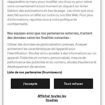
réapparaître ce menu pour modifier vos choix ou pour retirer
votre consentement à tout moment en cliquant sur le lien
Gestion des autorisations en bas de page . Les choix que vous
Voyagez En Europe
avez fait aurons un effet sur notre ou nos Site Web. Pour plus
d’informations, reportez-vous à notre politique de
confidentialité.
Nos équipes ainsi que nos partenaires externes, traitent
Gestion des autorisations
des données selon les finalités suivantes :
Code de Conduite
Utiliser des données de géolocalisation précises. Analyser
activement les caractéristiques de l’appareil pour
Index égalité hommes - femmes
l’identification. Stocker et/ou accéder à des informations sur un
appareil. Publicités et contenu personnalisés, mesure de
Speak up!
performance des publicités et du contenu, études d’audience et
développement de services.
GTC, Privacy Policy & Cookies
Liste de nos partenaires (fournisseurs)
Mentions légales
J'accepte
Tout refuser
Directives pour les demandes d'autorisation
Sitemap
Afficher toutes les
finalités