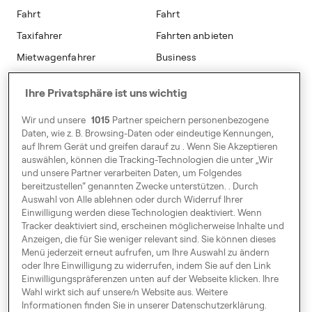
Freenow Plus
Modern Slavery Statement
Fahrt
Fahrt
Sicherheit
Taxifahrer
Fahrten anbieten
Mietwagenfahrer
Business
Studentenrabatt
Flottenpartner
Ihre Privatsphäre ist uns wichtig
Business
Wir und unsere
1015
Partner speichern personenbezogene
Daten, wie z. B. Browsing-Daten oder eindeutige Kennungen,
Hier findest du uns
auf Ihrem Gerät und greifen darauf zu . Wenn Sie Akzeptieren
Neumühlen 19
auswählen, können die Tracking-Technologien die unter „Wir
und unsere Partner verarbeiten Daten, um Folgendes
22763 Hamburg
bereitzustellen“ genannten Zwecke unterstützen. . Durch
Auswahl von Alle ablehnen oder durch Widerruf Ihrer
Einwilligung werden diese Technologien deaktiviert. Wenn
Cookie Settings:
Tracker deaktiviert sind, erscheinen möglicherweise Inhalte und
Einwilligungspräferenzen
Anzeigen, die für Sie weniger relevant sind. Sie können dieses
Menü jederzeit erneut aufrufen, um Ihre Auswahl zu ändern
oder Ihre Einwilligung zu widerrufen, indem Sie auf den Link
Einwilligungspräferenzen unten auf der Webseite klicken. Ihre
Durch Europa
Wahl wirkt sich auf unsere/n Website aus. Weitere
Informationen finden Sie in unserer Datenschutzerklärung.