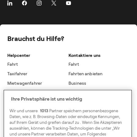
Taxikosten-Rechner für Geschäftsreisen
Driver Offices
Bus & Bahn
Karriere
Business Travel Insights
Außenwerbung
Flughäfen
Presse
Partnerschaften
Manage deine Flotte mit Freenow
Städte
Public Affairs
Blog
Brauchst du Hilfe?
Vorbestellung
Sicherheit
Nachhaltigkeit
Weiterempfehlen
Barrierefreiheit
Helpcenter
Kontaktiere uns
Freenow Plus
Modern Slavery Statement
Fahrt
Fahrt
Sicherheit
Taxifahrer
Fahrten anbieten
Mietwagenfahrer
Business
Studentenrabatt
Flottenpartner
Ihre Privatsphäre ist uns wichtig
Business
Wir und unsere
1013
Partner speichern personenbezogene
Daten, wie z. B. Browsing-Daten oder eindeutige Kennungen,
Hier findest du uns
auf Ihrem Gerät und greifen darauf zu . Wenn Sie Akzeptieren
Neumühlen 19
auswählen, können die Tracking-Technologien die unter „Wir
und unsere Partner verarbeiten Daten, um Folgendes
22763 Hamburg