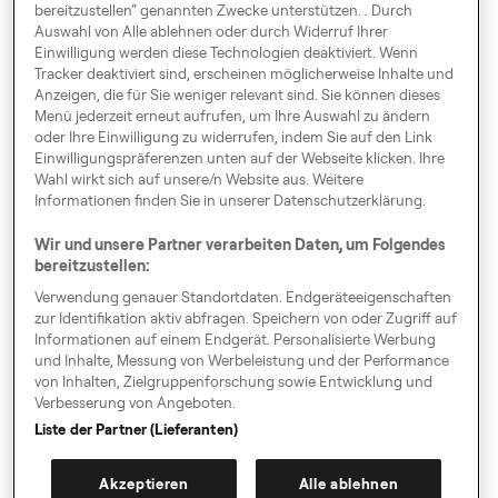
bereitzustellen“ genannten Zwecke unterstützen. . Durch
Auswahl von Alle ablehnen oder durch Widerruf Ihrer
Einwilligung werden diese Technologien deaktiviert. Wenn
Cookie Settings:
Tracker deaktiviert sind, erscheinen möglicherweise Inhalte und
Einwilligungspräferenzen
Anzeigen, die für Sie weniger relevant sind. Sie können dieses
Menü jederzeit erneut aufrufen, um Ihre Auswahl zu ändern
oder Ihre Einwilligung zu widerrufen, indem Sie auf den Link
Einwilligungspräferenzen unten auf der Webseite klicken. Ihre
Durch Europa
Wahl wirkt sich auf unsere/n Website aus. Weitere
Informationen finden Sie in unserer Datenschutzerklärung.
Wir und unsere Partner verarbeiten Daten, um Folgendes
bereitzustellen:
Einwilligungspräferenzen
Verwendung genauer Standortdaten. Endgeräteeigenschaften
Verhaltenskodex
zur Identifikation aktiv abfragen. Speichern von oder Zugriff auf
Informationen auf einem Endgerät. Personalisierte Werbung
Speak up!
und Inhalte, Messung von Werbeleistung und der Performance
von Inhalten, Zielgruppenforschung sowie Entwicklung und
AGB, Datenschutz & Cookies
Verbesserung von Angeboten.
Impressum
Liste der Partner (Lieferanten)
Leitlinien für Behördenanfragen
Akzeptieren
Alle ablehnen