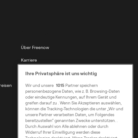
ÜBER UNS
Über Freenow
Karriere
Public Affairs
Ihre Privatsphäre ist uns wichtig
reisen
Nachhaltigkeit
Wir und unsere
1015
Partner speichern
personenbezogene Daten, wie z. B. Browsing-Daten
oder eindeutige Kennungen, auf Ihrem Gerät und
Barrierefreiheit
greifen darauf zu . Wenn Sie Akzeptieren auswählen,
können die Tracking-Technologien die unter „Wir und
Modern Slavery Statement
unsere Partner verarbeiten Daten, um Folgendes
bereitzustellen“ genannten Zwecke unterstützen. .
Durch Auswahl von Alle ablehnen oder durch
Widerruf Ihrer Einwilligung werden diese