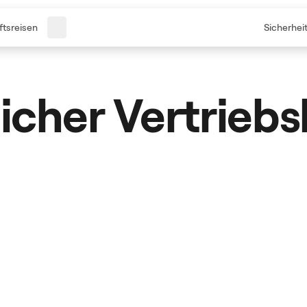
tsreisen
Sicherhei
licher Vertriebs