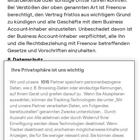
Mitarbeitende oder sonstige Dritte führen könnten.
Bei Verstößen der oben genannten Art ist Freenow
berechtigt, den Vertrag fristlos aus wichtigem Grund
zu kündigen und alle Geschäfte mit dem Business
Account-Inhaber einzustellen. Unbeschadet davon ist
der Business Account-Inhaber verpflichtet, alle ihn
und die Rechtsbeziehung mit Freenow betreffenden
Gesetze und Vorschriften einzuhalten.
8. Datenschutz
8.1
Freenow verarbeitet personenbezogene Daten,
Ihre Privatsphäre ist uns wichtig
die vom Business Account-Inhaber oder direkt von
Berechtigten Nutzern zur Verfügung gestellt werden,
Wir und unsere
1015
Partner speichern personenbezogene
zum Zwecke der Erbringung der vereinbarten
Daten, wie z. B. Browsing-Daten oder eindeutige Kennungen,
auf Ihrem Gerät und greifen darauf zu . Wenn Sie Akzeptieren
Dienstleistungen, der Abrechnung sowie der Analyse,
auswählen, können die Tracking-Technologien die unter „Wir
Anpassung und Verbesserung seiner Dienste.
und unsere Partner verarbeiten Daten, um Folgendes
Freenow ist bei der Verarbeitung dieser Daten
bereitzustellen“ genannten Zwecke unterstützen. . Durch
Verantwortlicher i.S.v. Art. 4 Nr. 7 DSGVO.
Auswahl von Alle ablehnen oder durch Widerruf Ihrer
Einwilligung werden diese Technologien deaktiviert. Wenn
8.2
Gemäß dem anwendbaren Datenschutzrecht
Tracker deaktiviert sind, erscheinen möglicherweise Inhalte und
erkennen Freenow und der Business Account-Inhaber
Anzeigen, die für Sie weniger relevant sind. Sie können dieses