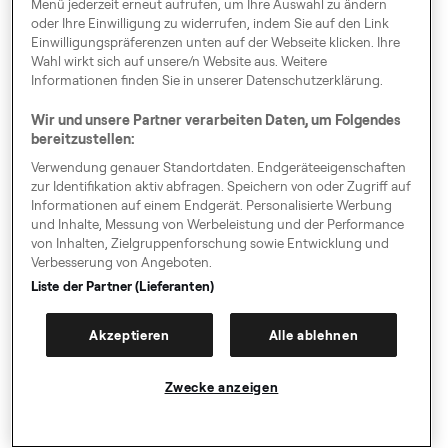
an, dass sie bei der jeweils durch sie erfolgende
Menü jederzeit erneut aufrufen, um Ihre Auswahl zu ändern
Verarbeitung der personenbezogenen Daten
oder Ihre Einwilligung zu widerrufen, indem Sie auf den Link
Einwilligungspräferenzen unten auf der Webseite klicken. Ihre
Berechtigter Nutzer als unabhängige
Wahl wirkt sich auf unsere/n Website aus. Weitere
Datenverantwortliche agieren. Daher sind sie für die
Informationen finden Sie in unserer Datenschutzerklärung.
zu eigenen Zwecken durchgeführte Verarbeitung
gesondert verantwortlich. Sowohl Freenow als auch
Wir und unsere Partner verarbeiten Daten, um Folgendes
der Business Account-Inhaber verpflichten sich
bereitzustellen:
jeweils, die geltenden Datenschutzgesetze, zu denen
Verwendung genauer Standortdaten. Endgeräteeigenschaften
die EU-Datenschutz-Grundverordnung und weitere
zur Identifikation aktiv abfragen. Speichern von oder Zugriff auf
Informationen auf einem Endgerät. Personalisierte Werbung
lokale Datenschutzbestimmungen gehören,
und Inhalte, Messung von Werbeleistung und der Performance
einzuhalten und personenbezogene Daten
von Inhalten, Zielgruppenforschung sowie Entwicklung und
ausschließlich für legitime Geschäftszwecke zu
Verbesserung von Angeboten.
verarbeiten und nur so lange wie erforderlich
Liste der Partner (Lieferanten)
aufzubewahren.
8.3
Für Berechtigte Nutzer gelten die
Akzeptieren
Alle ablehnen
Datenschutzhinweise für Fahrgäste von Freenow
(www.free-now.com/at/passenger-privacy-policy/),
Zwecke anzeigen
die für alle Nutzer der Freenow-App gelten.
8.4
Freenow verarbeitet die personenbezogenen