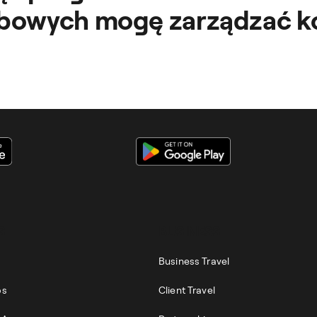
bowych mogę zarządzać k
datki są scentralizowane i zautomatyzowane, z związku, z c
.
S
BUSINESS
Business Travel
ps
Client Travel