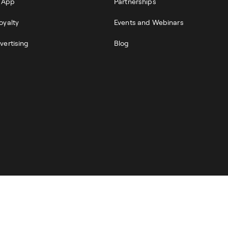
r App
Partnerships
oyalty
Events and Webinars
vertising
Blog