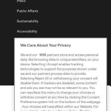
Press
Public Affairs
Sustainability
Accessibility
Modern Slavery Statement
We Care About Your Privacy
We and our
1015
partners store and access personal
data, like browsing data or unique identifiers, on your
device. Selecting I Accept enables tracking
technologies to support the purposes shown under
we and our partners process data to provide.
Selecting Reject All or withdrawing your consent will
disable them. If trackers are disabled, some content
and ads you see may not be as relevant to you. You
can resurface this menu to change your choices or
withdraw consent at any time by clicking the Consent
Preference system link on the bottom of the webpage
. Your choices will have effect within our Website. For