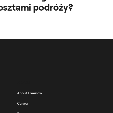
osztami podróży?
zym można nimi
ABOUT
About Freenow
Career