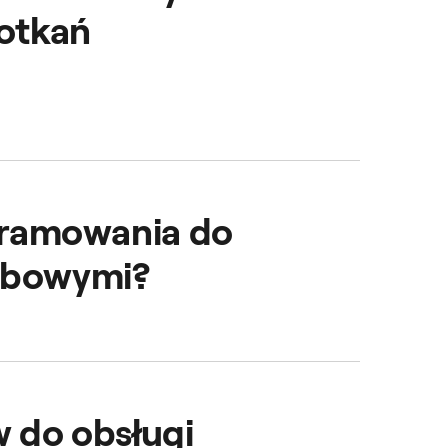
otkań
wniając im bezpieczną,
ogramowania do
użbowymi?
 branie w nich udziału.
ów i zwiększa ich
 do obsługi