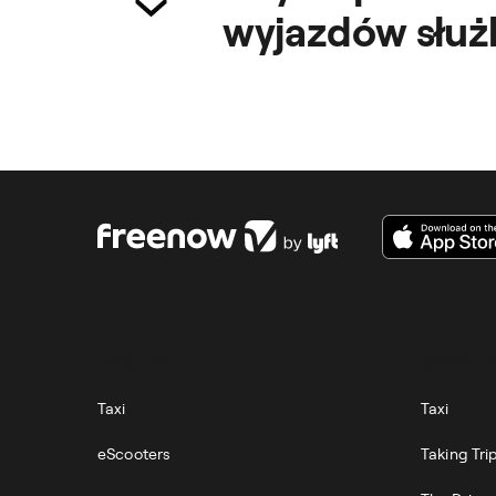
wyjazdów służ
Tak. Dzięki aplikacji Freenow wy
zarządzać bez większego wysiłku
RIDERS
DRIVER
Taxi
Taxi
eScooters
Taking Tri