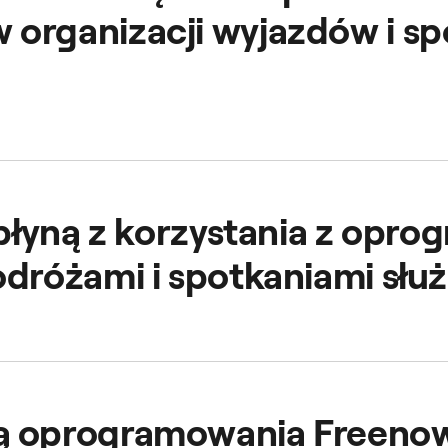
organizacji wyjazdów i sp
rmy możesz zarządzać podróżami swoich pracowników, zape
 płyną z korzystania z opr
odróżami i spotkaniami sł
urem i wyjazdów służbowych, ułatwiając Twoim pracownikom
ugi wyjazdów służbowych poprawia satysfakcję pracownik
 oprogramowania Freenow