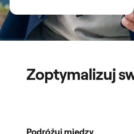
Zoptymalizuj sw
Podróżuj między