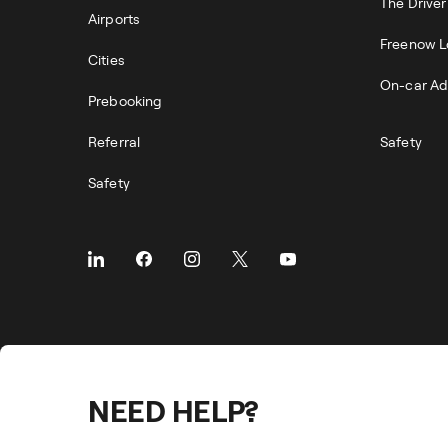
The Drive
Airports
Freenow L
Cities
On-car Ad
Prebooking
Referral
Safety
Safety
NEED HELP?