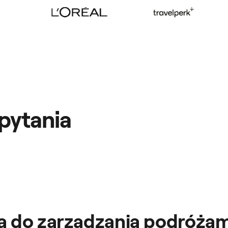
pytania
ia do zarządzania podróża