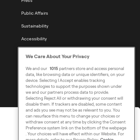
Press
Public Affairs
Sustainability
Accessibility
Modern Slavery Statement
We Care About Your Privacy
We and our
1015
partners store and access personal
data, like browsing data or unique identifiers, on your
device. Selecting I Accept enables tracking
technologies to support the purposes shown under
we and our partners process data to provide.
Selecting Reject All or withdrawing your consent will
disable them. If trackers are disabled, some content
and ads you see may not be as relevant to you. You
can resurface this menu to change your choices or
withdraw consent at any time by clicking the Consent
Preference system link on the bottom of the webpage
. Your choices will have effect within our Website. For
more details, refer to our Privacy Policy.
Cookie