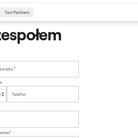
Taxi Partners
zespołem
*
zwisko
on
*
unction