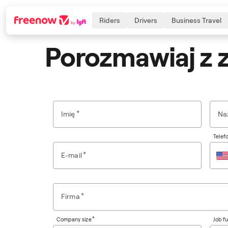
Riders
Drivers
Business Travel
Porozmawiaj z 
Navigation
Inhalt
Fußzeile
*
Imię
Na
Telef
*
E-mail
*
Firma
*
Company size
Job f