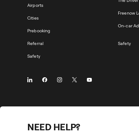
The Drive
Airports
Freenow L
Cities
On-car Ad
Prebooking
Referral
Safety
Safety
NEED HELP?