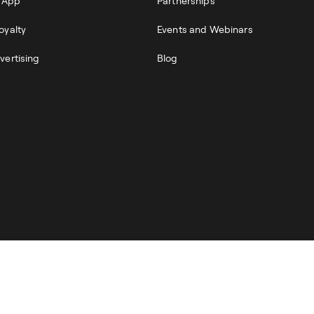
r App
Partnerships
oyalty
Events and Webinars
vertising
Blog