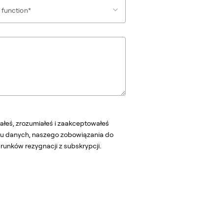
 function*
tałeś, zrozumiałeś i zaakceptowałeś
niu danych, naszego zobowiązania do
unków rezygnacji z subskrypcji.