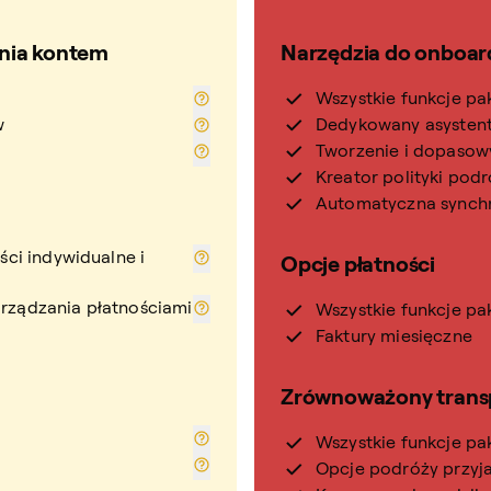
ania kontem
Narzędzia do onboar
Wszystkie funkcje pa
w
Dedykowany asysten
Tworzenie i dopasow
Kreator polityki pod
Automatyczna synchr
ści indywidualne i
Opcje płatności
rządzania płatnościami
Wszystkie funkcje pa
Faktury miesięczne
Zrównoważony trans
Wszystkie funkcje pa
Opcje podróży przyj