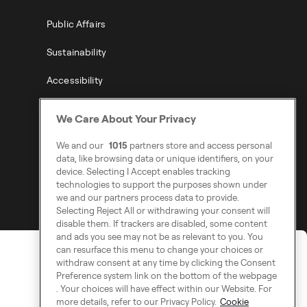
Public Affairs
Sustainability
Accessibility
Modern Slavery Statement
We Care About Your Privacy
We and our
1015
partners store and access personal
data, like browsing data or unique identifiers, on your
device. Selecting I Accept enables tracking
technologies to support the purposes shown under
we and our partners process data to provide.
Selecting Reject All or withdrawing your consent will
disable them. If trackers are disabled, some content
and ads you see may not be as relevant to you. You
can resurface this menu to change your choices or
withdraw consent at any time by clicking the Consent
Preference system link on the bottom of the webpage
. Your choices will have effect within our Website. For
more details, refer to our Privacy Policy.
Cookie