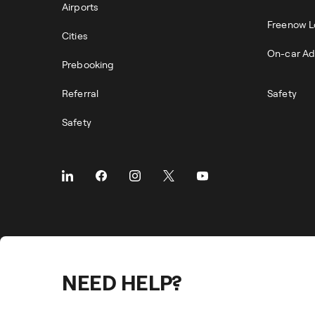
Airports
Freenow L
Cities
On-car Ad
Prebooking
Referral
Safety
Safety
NEED HELP?