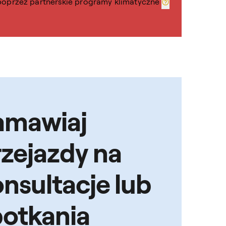
poprzez partnerskie programy klimatyczne
amawiaj
rzejazdy na
nsultacje lub
potkania