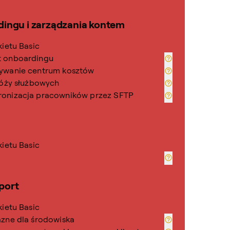
dingu i zarządzania kontem
kietu Basic
t onboardingu
ywanie centrum kosztów
róży służbowych
onizacja pracowników przez SFTP
kietu Basic
port
kietu Basic
azne dla środowiska