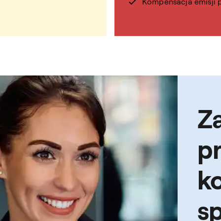
Kompensacja emisji 
Z
p
ko
s