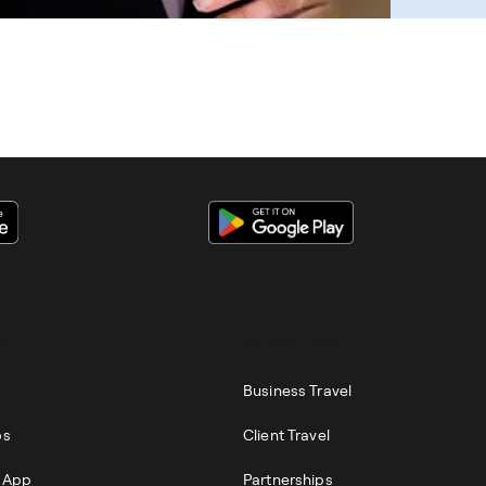
S
BUSINESS
Business Travel
ps
Client Travel
r App
Partnerships