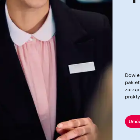
Dowie
pakiet
zarzą
prakty
Umów