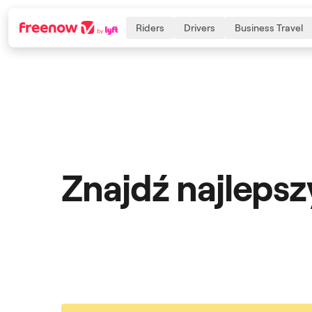
Riders
Drivers
Business Travel
Navigation
Inhalt
Fußzeile
Znajdź najleps