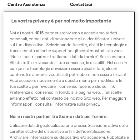
Accessibilita
Centro Assistenza
Contattaci
Modern Slavery Statement
Viaggia
Viaggia
La vostra privacy è per noi molto importante
Tassista
Tassista
Business
Business
Noi e i nostri
1015
partner archiviamo e accediamo ai dati
personali, come i dati di navigazione gli o identificatori univoci,
sul tuo dispositivo . Selezionando Accetto, abiliti le tecnologie di
Raggiungici A
tracciamento affinché supportino gli scopi mostrati alla voce
"Noi e i nostri partner trattiamo i dati da fornire". Selezionando
Via Privata del Gonfalone 2
Rifiuta tutti o revocando il tuo consenso, le disabiliti. Nel caso in
20123 Milano
cui queste tecnologie dovessero essere disabilitate, alcuni
contenuti e annunci visualizzati potrebbero non essere rilevanti.
Puoi accedere nuovamente a questo menu per modificare le
Gira l'Europa
tue scelte o per revocare il consenso facendo clic sul link
Preferenze di consenso in fondo alla pagina web. . Tali scelte
avranno effetto nel contesto del nostro Sito web. Per maggiori
informazioni, consulta l'Informativa sulla privacy.
Noi e i nostri partner trattiamo i dati per fornire:
Preferenze di consenso
Utilizzare dati di geolocalizzazione precisi. Scansione attiva delle
Codice di Condotta
caratteristiche del dispositivo ai fini dell’identificazione.
Archiviare informazioni su dispositivo e/o accedervi. Pubblicità e
Speak up!