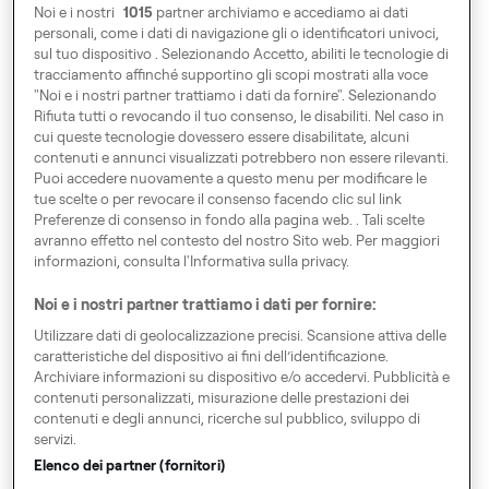
Business
Business
Noi e i nostri
1015
partner archiviamo e accediamo ai dati
personali, come i dati di navigazione gli o identificatori univoci,
sul tuo dispositivo . Selezionando Accetto, abiliti le tecnologie di
Raggiungici A
tracciamento affinché supportino gli scopi mostrati alla voce
"Noi e i nostri partner trattiamo i dati da fornire". Selezionando
Via Privata del Gonfalone 2
Rifiuta tutti o revocando il tuo consenso, le disabiliti. Nel caso in
20123 Milano
cui queste tecnologie dovessero essere disabilitate, alcuni
contenuti e annunci visualizzati potrebbero non essere rilevanti.
Puoi accedere nuovamente a questo menu per modificare le
Gira l'Europa
tue scelte o per revocare il consenso facendo clic sul link
Preferenze di consenso in fondo alla pagina web. . Tali scelte
avranno effetto nel contesto del nostro Sito web. Per maggiori
informazioni, consulta l'Informativa sulla privacy.
Noi e i nostri partner trattiamo i dati per fornire:
Preferenze di consenso
Utilizzare dati di geolocalizzazione precisi. Scansione attiva delle
Codice di Condotta
caratteristiche del dispositivo ai fini dell’identificazione.
Archiviare informazioni su dispositivo e/o accedervi. Pubblicità e
Speak up!
contenuti personalizzati, misurazione delle prestazioni dei
contenuti e degli annunci, ricerche sul pubblico, sviluppo di
Termini, Condizioni Generali e Cookies
servizi.
Note Legali
Elenco dei partner (fornitori)