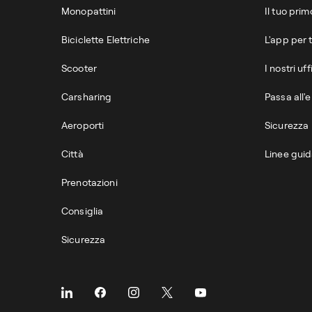
Monopattini
Il tuo pri
Biciclette Elettriche
L'app per t
Scooter
I nostri uff
Carsharing
Passa all'e
Aeroporti
Sicurezza
Città
Linee gui
Prenotazioni
Consiglia
Sicurezza