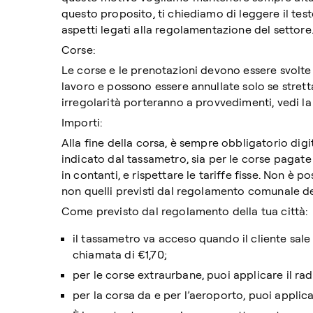
questo proposito, ti chiediamo di leggere il tes
aspetti legati alla regolamentazione del settore
Corse:
Le corse e le prenotazioni devono essere svolte 
lavoro e possono essere annullate solo se stret
irregolarità porteranno a provvedimenti, vedi l
Importi:
Alla fine della corsa, è sempre obbligatorio digi
indicato dal tassametro, sia per le corse pagat
in contanti, e rispettare le tariffe fisse. Non è p
non quelli previsti dal regolamento comunale del
Come previsto dal regolamento della tua città:
il tassametro va acceso quando il cliente sale
chiamata di €1,70;
per le corse extraurbane, puoi applicare il rad
per la corsa da e per l’aeroporto, puoi applic