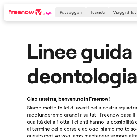
Passeggeri
Tassisti
Viaggi di la
Linee guida
Navigation
Inhalt
Fußzeile
deontologia
Ciao tassista, benvenuto in Freenow!
Siamo molto felici di averti nella nostra squadr
raggiungeremo grandi risultati. Freenow basa il s
qualità della flotta. I clienti hanno la possibilit
al termine delle corse e ad oggi siamo molto sod
questo motivo vogliamo mantenere sempre alta 