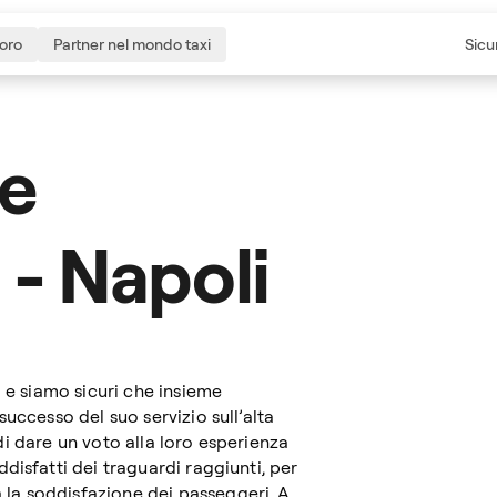
voro
Partner nel mondo taxi
Sicu
 e
 - Napoli
a e siamo sicuri che insieme
uccesso del suo servizio sull’alta
à di dare un voto alla loro esperienza
disfatti dei traguardi raggiunti, per
la soddisfazione dei passeggeri. A