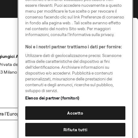
essere rilevanti. Puoi accedere nuovamente a questo
menu per modificare le tue scelte o per revocare il
consenso facendo clic sul link Preferenze di consenso
in fondo alla pagina web. . Tali scelte avranno effetto
nel contesto del nostro Sito web. Per maggiori
informazioni, consulta l'Informativa sulla privacy.
Noi e i nostri partner trattiamo i dati per fornire:
Utilizzare dati di geolocalizzazione precisi. Scansione
iungici A
attiva delle caratteristiche del dispositivo ai fini
Privata del Gonfalone 2
dell’identificazione. Archiviare informazioni su
3 Milano
dispositivo e/o accedervi. Pubblicità e contenuti
personalizzati, misurazione delle prestazioni dei
contenuti e degli annunci, ricerche sul pubblico,
sviluppo di servizi.
Elenco dei partner (fornitori)
Accetto
ra l'Europa
Rifiuta tutti