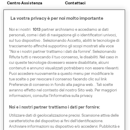
Accessibilita
Centro Assistenza
Contattaci
Modern Slavery Statement
Viaggia
Viaggia
La vostra privacy è per noi molto importante
Tassista
Tassista
Business
Business
Noi e i nostri
1013
partner archiviamo e accediamo ai dati
personali, come i dati di navigazione gli o identificatori univoci,
sul tuo dispositivo . Selezionando Accetto, abiliti le tecnologie di
Raggiungici A
tracciamento affinché supportino gli scopi mostrati alla voce
"Noi e i nostri partner trattiamo i dati da fornire". Selezionando
Via Privata del Gonfalone 2
Rifiuta tutti o revocando il tuo consenso, le disabiliti. Nel caso in
20123 Milano
cui queste tecnologie dovessero essere disabilitate, alcuni
contenuti e annunci visualizzati potrebbero non essere rilevanti.
Puoi accedere nuovamente a questo menu per modificare le
Gira l'Europa
tue scelte o per revocare il consenso facendo clic sul link
Preferenze di consenso in fondo alla pagina web. . Tali scelte
avranno effetto nel contesto del nostro Sito web. Per maggiori
informazioni, consulta l'Informativa sulla privacy.
Noi e i nostri partner trattiamo i dati per fornire:
Preferenze di consenso
Utilizzare dati di geolocalizzazione precisi. Scansione attiva delle
Codice di Condotta
caratteristiche del dispositivo ai fini dell’identificazione.
Archiviare informazioni su dispositivo e/o accedervi. Pubblicità e
Speak up!