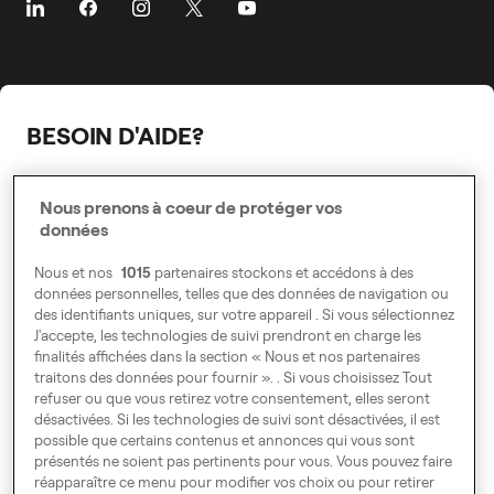
Centre chauffeur
Villes
Carrière
Gestionnaire de flotte
Pré-réserver
Presse
La Sécurité
La Sécurité
Relations Publiques
BESOIN D'AIDE?
Durabilité
Accessibilité
Centre d'aide
Contactez-nous
Nous prenons à coeur de protéger vos
Modern Slavery Statement
données
Voyager
Voyager
Conduire
Conduire
Nous et nos
1015
partenaires stockons et accédons à des
données personnelles, telles que des données de navigation ou
VTC
Business
des identifiants uniques, sur votre appareil . Si vous sélectionnez
Gérant de flotte
J'accepte, les technologies de suivi prendront en charge les
finalités affichées dans la section « Nous et nos partenaires
Business
traitons des données pour fournir ». . Si vous choisissez Tout
refuser ou que vous retirez votre consentement, elles seront
désactivées. Si les technologies de suivi sont désactivées, il est
possible que certains contenus et annonces qui vous sont
présentés ne soient pas pertinents pour vous. Vous pouvez faire
réapparaître ce menu pour modifier vos choix ou pour retirer