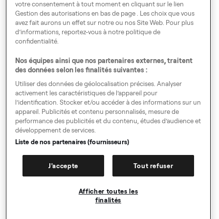
votre consentement à tout moment en cliquant sur le lien
Gestion des autorisations en bas de page . Les choix que vous
Voyagez En Europe
avez fait aurons un effet sur notre ou nos Site Web. Pour plus
d’informations, reportez-vous à notre politique de
confidentialité.
Nos équipes ainsi que nos partenaires externes, traitent
Gestion des autorisations
des données selon les finalités suivantes :
Code de Conduite
Utiliser des données de géolocalisation précises. Analyser
activement les caractéristiques de l’appareil pour
Index égalité hommes - femmes
l’identification. Stocker et/ou accéder à des informations sur un
appareil. Publicités et contenu personnalisés, mesure de
Speak up!
performance des publicités et du contenu, études d’audience et
développement de services.
GTC, Privacy Policy & Cookies
Liste de nos partenaires (fournisseurs)
Mentions légales
J'accepte
Tout refuser
Directives pour les demandes d'autorisation
Sitemap
Afficher toutes les
finalités
© Copyright 2009-2026. All rights reserved