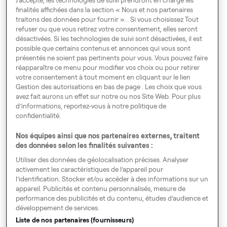
finalités affichées dans la section « Nous et nos partenaires
Business
traitons des données pour fournir ». . Si vous choisissez Tout
refuser ou que vous retirez votre consentement, elles seront
désactivées. Si les technologies de suivi sont désactivées, il est
possible que certains contenus et annonces qui vous sont
présentés ne soient pas pertinents pour vous. Vous pouvez faire
réapparaître ce menu pour modifier vos choix ou pour retirer
votre consentement à tout moment en cliquant sur le lien
Gestion des autorisations en bas de page . Les choix que vous
Voyagez En Europe
avez fait aurons un effet sur notre ou nos Site Web. Pour plus
d’informations, reportez-vous à notre politique de
confidentialité.
Nos équipes ainsi que nos partenaires externes, traitent
Gestion des autorisations
des données selon les finalités suivantes :
Code de Conduite
Utiliser des données de géolocalisation précises. Analyser
activement les caractéristiques de l’appareil pour
Index égalité hommes - femmes
l’identification. Stocker et/ou accéder à des informations sur un
appareil. Publicités et contenu personnalisés, mesure de
Speak up!
performance des publicités et du contenu, études d’audience et
développement de services.
GTC, Privacy Policy & Cookies
Liste de nos partenaires (fournisseurs)