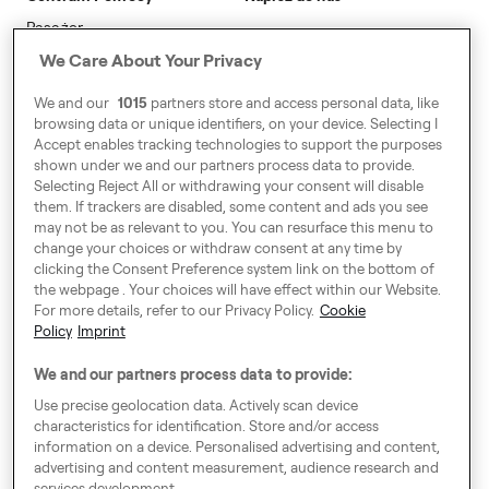
Modern Slavery Statement
Pasażer
We Care About Your Privacy
Kierowca
Partner flotowy
We and our
1015
partners store and access personal data, like
browsing data or unique identifiers, on your device. Selecting I
Biznes
Accept enables tracking technologies to support the purposes
shown under we and our partners process data to provide.
Selecting Reject All or withdrawing your consent will disable
them. If trackers are disabled, some content and ads you see
may not be as relevant to you. You can resurface this menu to
change your choices or withdraw consent at any time by
clicking the Consent Preference system link on the bottom of
the webpage . Your choices will have effect within our Website.
For more details, refer to our Privacy Policy.
Cookie
Налаштування щодо згоди
Policy
Imprint
Kodeks Postępowania
We and our partners process data to provide:
Speak up!
Use precise geolocation data. Actively scan device
characteristics for identification. Store and/or access
OWU, Polityka prywatności & Cookies
information on a device. Personalised advertising and content,
advertising and content measurement, audience research and
RODO
services development.