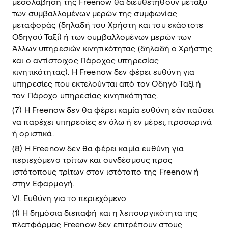
μεσολάβηση της Freenow θα διευθετηθούν μεταξύ
των συμβαλλομένων μερών της συμφωνίας
μεταφοράς (δηλαδή του Χρήστη και του εκάστοτε
Οδηγού Ταξί) ή των συμβαλλομένων μερών των
Άλλων υπηρεσιών κινητικότητας (δηλαδή ο Χρήστης
και ο αντίστοιχος Πάροχος υπηρεσίας
κινητικότητας). Η Freenow δεν φέρει ευθύνη για
υπηρεσίες που εκτελούνται από τον Οδηγό Ταξί ή
τον Πάροχο υπηρεσίας κινητικότητας.
(7) Η Freenow δεν θα φέρει καμία ευθύνη εάν παύσει
να παρέχει υπηρεσίες εν όλω ή εν μέρει, προσωρινά
ή οριστικά.
(8) Η Freenow δεν θα φέρει καμία ευθύνη για
περιεχόμενο τρίτων και συνδέσμους προς
ιστότοπους τρίτων στον ιστότοπο της Freenow ή
στην Εφαρμογή.
VI. Ευθύνη για το περιεχόμενο
(1) Η δημόσια διεπαφή και η λειτουργικότητα της
πλατφόρμας Freenow δεν επιτρέπουν στους