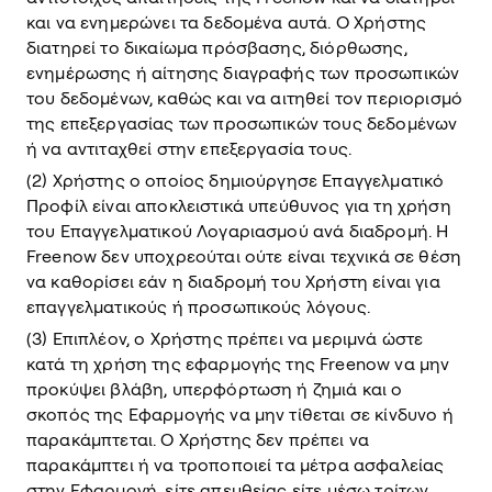
και να ενημερώνει τα δεδομένα αυτά. Ο Χρήστης
διατηρεί το δικαίωμα πρόσβασης, διόρθωσης,
ενημέρωσης ή αίτησης διαγραφής των προσωπικών
του δεδομένων, καθώς και να αιτηθεί τον περιορισμό
της επεξεργασίας των προσωπικών τους δεδομένων
ή να αντιταχθεί στην επεξεργασία τους.
(2) Χρήστης ο οποίος δημιούργησε Επαγγελματικό
Προφίλ είναι αποκλειστικά υπεύθυνος για τη χρήση
του Επαγγελματικού Λογαριασμού ανά διαδρομή. H
Freenow δεν υποχρεούται ούτε είναι τεχνικά σε θέση
να καθορίσει εάν η διαδρομή του Χρήστη είναι για
επαγγελματικούς ή προσωπικούς λόγους.
(3) Επιπλέον, ο Χρήστης πρέπει να μεριμνά ώστε
κατά τη χρήση της εφαρμογής της Freenow να μην
προκύψει βλάβη, υπερφόρτωση ή ζημιά και ο
σκοπός της Εφαρμογής να μην τίθεται σε κίνδυνο ή
παρακάμπτεται. Ο Χρήστης δεν πρέπει να
παρακάμπτει ή να τροποποιεί τα μέτρα ασφαλείας
στην Εφαρμογή, είτε απευθείας είτε μέσω τρίτων.