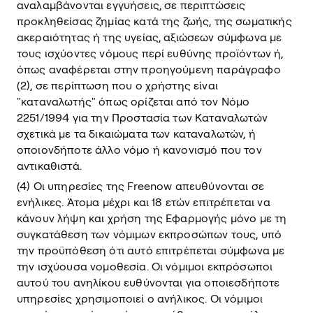
αναλαμβάνονται εγγυήσεις, σε περιπτώσεις
προκληθείσας ζημίας κατά της ζωής, της σωματικής
ακεραιότητας ή της υγείας, αξιώσεων σύμφωνα με
τους ισχύοντες νόμους περί ευθύνης προϊόντων ή,
όπως αναφέρεται στην προηγούμενη παράγραφο
(2), σε περίπτωση που ο χρήστης είναι
"καταναλωτής" όπως ορίζεται από τον Νόμο
2251/1994 για την Προστασία των Καταναλωτών
σχετικά με τα δικαιώματα των καταναλωτών, ή
οποιονδήποτε άλλο νόμο ή κανονισμό που τον
αντικαθιστά.
(4) Οι υπηρεσίες της Freenow απευθύνονται σε
ενήλικες. Άτομα μέχρι και 18 ετών επιτρέπεται να
κάνουν λήψη και χρήση της Εφαρμογής μόνο με τη
συγκατάθεση των νόμιμων εκπροσώπων τους, υπό
την προϋπόθεση ότι αυτό επιτρέπεται σύμφωνα με
την ισχύουσα νομοθεσία. Οι νόμιμοι εκπρόσωποι
αυτού του ανηλίκου ευθύνονται για οποιεσδήποτε
υπηρεσίες χρησιμοποιεί ο ανήλικος. Οι νόμιμοι