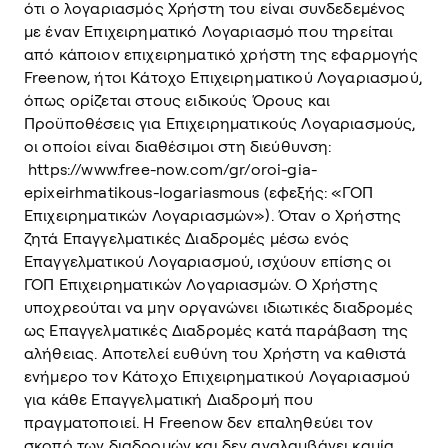
ότι ο λογαριασμός Χρήστη του είναι συνδεδεμένος
με έναν Επιχειρηματικό Λογαριασμό που τηρείται
από κάποιον επιχειρηματικό χρήστη της εφαρμογής
Freenow, ήτοι Κάτοχο Επιχειρηματικού Λογαριασμού,
όπως ορίζεται στους ειδικούς Όρους και
Προϋποθέσεις για Επιχειρηματικούς Λογαριασμούς,
οι οποίοι είναι διαθέσιμοι στη διεύθυνση:
https://www.free-now.com/gr/oroi-gia-
epixeirhmatikous-logariasmous (εφεξής: «ΓΟΠ
Επιχειρηματικών Λογαριασμών»). Όταν ο Χρήστης
ζητά Επαγγελματικές Διαδρομές μέσω ενός
Επαγγελματικού Λογαριασμού, ισχύουν επίσης οι
ΓΟΠ Επιχειρηματικών Λογαριασμών. Ο Χρήστης
υποχρεούται να μην οργανώνει ιδιωτικές διαδρομές
ως Επαγγελματικές Διαδρομές κατά παράβαση της
αλήθειας. Αποτελεί ευθύνη του Χρήστη να καθιστά
ενήμερο τον Κάτοχο Επιχειρηματικού Λογαριασμού
για κάθε Επαγγελματική Διαδρομή που
πραγματοποιεί. Η Freenow δεν επαληθεύει τον
σκοπό των διαδρομών και δεν αναλαμβάνει καμία