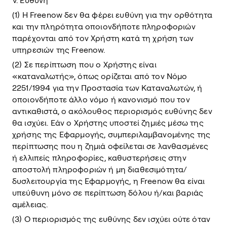
V. Ευθύνη
(1) Η Freenow δεν θα φέρει ευθύνη για την ορθότητα
και την πληρότητα οποιονδήποτε πληροφοριών
παρέχονται από τον Χρήστη κατά τη χρήση των
υπηρεσιών της Freenow.
(2) Σε περίπτωση που ο Χρήστης είναι
«καταναλωτής», όπως ορίζεται από τον Νόμο
2251/1994 για την Προστασία των Καταναλωτών, ή
οποιονδήποτε άλλο νόμο ή κανονισμό που τον
αντικαθιστά, ο ακόλουθος περιορισμός ευθύνης δεν
θα ισχύει. Εάν ο Χρήστης υποστεί ζημιές μέσω της
χρήσης της Εφαρμογής, συμπεριλαμβανομένης της
περίπτωσης που η ζημιά οφείλεται σε λανθασμένες
ή ελλιπείς πληροφορίες, καθυστερήσεις στην
αποστολή πληροφοριών ή μη διαθεσιμότητα/
δυσλειτουργία της Εφαρμογής, η Freenow θα είναι
υπεύθυνη μόνο σε περίπτωση δόλου ή/και βαριάς
αμέλειας.
(3) Ο περιορισμός της ευθύνης δεν ισχύει ούτε όταν