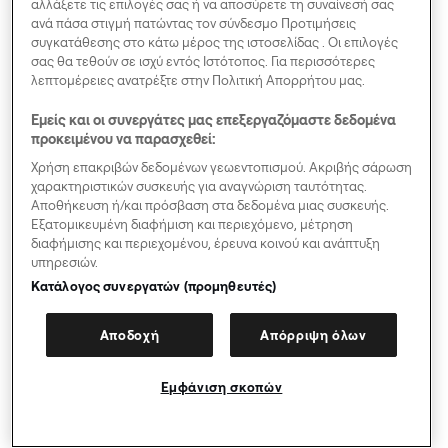
αλλάξετε τις επιλογές σας ή να αποσύρετε τη συναίνεσή σας
περιεχομένου που η δημόσια διεπαφή και η
ανά πάσα στιγμή πατώντας τον σύνδεσμο Προτιμήσεις
λειτουργικότητα της πλατφόρμας επιτρέπουν στους
συγκατάθεσης στο κάτω μέρος της ιστοσελίδας . Οι επιλογές
Χρήστες να αναρτούν.
σας θα τεθούν σε ισχύ εντός Ιστότοπος. Για περισσότερες
λεπτομέρειες ανατρέξτε στην Πολιτική Απορρήτου μας.
(8) Σε περίπτωση που η Freenow αποκλείσει το
σύνολο ή μέρος του περιεχομένου του Χρήστη ή
Εμείς και οι συνεργάτες μας επεξεργαζόμαστε δεδομένα
καταγγείλει τη σύμβαση χρήσης της Εφαρμογής, ο
προκειμένου να παρασχεθεί:
Χρήστης μπορεί να προσφύγει στο εσωτερικό
Χρήση επακριβών δεδομένων γεωεντοπισμού. Ακριβής σάρωση
σύστημα διαχείρισης παραπόνων της Freenow για να
χαρακτηριστικών συσκευής για αναγνώριση ταυτότητας.
λάβει διευκρινίσεις σχετικά με τα γεγονότα και τις
Αποθήκευση ή/και πρόσβαση στα δεδομένα μιας συσκευής.
περιστάσεις του αποκλεισμού ή της καταγγελίας. Για
Εξατομικευμένη διαφήμιση και περιεχόμενο, μέτρηση
διαφήμισης και περιεχομένου, έρευνα κοινού και ανάπτυξη
να το πράξει, ο Χρήστης καλείται να αποστείλει την
υπηρεσιών.
καταγγελία του, μαζί με όλες τις κατάλληλες
Κατάλογος συνεργατών (προμηθευτές)
πληροφορίες και τα δικαιολογητικά έγγραφα (η
«Αίτηση») στην ακόλουθη διεύθυνση:
Αποδοχή
Απόρριψη όλων
https://www.free-now.com/gr/yposthrixh-epivatwn/.
Ο Χρήστης θα λάβει επιβεβαίωση παραλαβής της
Αίτησης, η οποία θα επιβεβαιώνει ότι έχει
Εμφάνιση σκοπών
παραληφθεί από την Freenow, η οποία διατηρεί το
δικαίωμα να επικοινωνήσει με τον Χρήστη για να