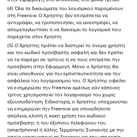
(4) Όλα τα δικαιώματα του λογισμικού παραμένουν
στη Freenow. Ο Χρήστης δεν επιτρέπεται να
αντιγράψει, να τροποποιήσει, να αναστρέψει, να
απομεταγλωττίσει ή να διανείμει το λογισμικό που
παρέχεται στον Χρήστη.
(5) Ο Χρήστης πρέπει να διατηρεί το όνομα χρήστη
και τον κωδικό πρόσβασής ασφαλή και δεν πρέπει
να τα παρέχει σε τρίτους ή να τους επιτρέπει την
πρόσβαση στην Εφαρμογή. Μόνο ο Χρήστης θα
είναι υπεύθυνος για την εμπιστευτικότητα και την
ασφάλεια του λογαριασμού του. Ο Χρήστης οφείλει
να ενημερώσει την Freenow αμέσως εάν κάποιος
τρίτος χρησιμοποιεί τον λογαριασμό του χωρίς
εξουσιοδότηση. Ειδικότερα, ο Χρήστης υποχρεούται
να ενημερώνει την Freenow για οποιαδήποτε
απώλεια, κλοπή ή κακή χρήση του κωδικού
πρόσβασης ή του έξυπνου τηλεφώνου του
(smartphone) ή άλλης Τερματικής Συσκευής με την
οποία χρησιμοποιεί τη Freenow και την υπηρεσία