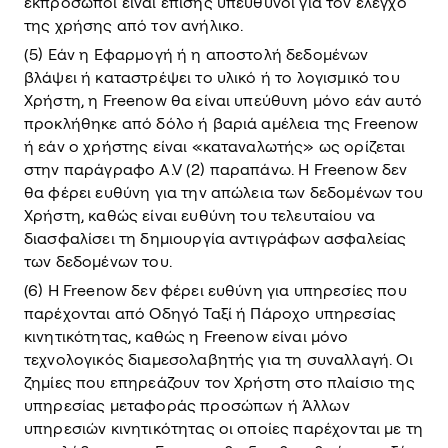
εκπρόσωποι είναι επίσης υπεύθυνοι για τον έλεγχο
της χρήσης από τον ανήλικο.
(5) Εάν η Εφαρμογή ή η αποστολή δεδομένων
βλάψει ή καταστρέψει το υλικό ή το λογισμικό του
Χρήστη, η Freenow θα είναι υπεύθυνη μόνο εάν αυτό
προκλήθηκε από δόλο ή βαριά αμέλεια της Freenow
ή εάν ο χρήστης είναι «καταναλωτής» ως ορίζεται
στην παράγραφο A.V (2) παραπάνω. Η Freenow δεν
θα φέρει ευθύνη για την απώλεια των δεδομένων του
Χρήστη, καθώς είναι ευθύνη του τελευταίου να
διασφαλίσει τη δημιουργία αντιγράφων ασφαλείας
των δεδομένων του.
(6) Η Freenow δεν φέρει ευθύνη για υπηρεσίες που
παρέχονται από Οδηγό Ταξί ή Πάροχο υπηρεσίας
κινητικότητας, καθώς η Freenow είναι μόνο
τεχνολογικός διαμεσολαβητής για τη συναλλαγή. Οι
ζημίες που επηρεάζουν τον Χρήστη στο πλαίσιο της
υπηρεσίας μεταφοράς προσώπων ή Άλλων
υπηρεσιών κινητικότητας οι οποίες παρέχονται με τη