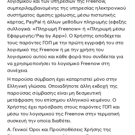
λογισμικού και των υπηρεσιών της Freenow,
συμπεριλαμβανομένης της υπηρεσίας ηλεκτρονικού
συστήματος άμεσης χρέωσης, μέσω πιστωτικής
κάρτας, PayPal ή άλλων μεθόδων πληρωμής (εφεξής
συλλογικά: «Πληρωμή Freenow» ή «Πληρωμή μέσω
Εφαρμογής/Pay by App»). Ο Χρήστης αποδέχεται
τους παρόντες ΓΟΠ με την πρώτη εγγραφή του στο
λογισμικό της Freenow ή με την χρήση του
λογισμικού αυτού και κάθε φορά που συνδέεται για
να χρησιμοποιήσει το λογισμικό Freenow στη
συνέχεια.
Η παρούσα σύμβαση έχει καταρτιστεί μόνο στην
Ελληνική γλώσσα. Οποιαδήποτε άλλη εκδοχή της
παρούσας σύμβασης είναι μη δεσμευτική
μετάφραση του επίσημου ελληνικού κειμένου. Ο
Χρήστης έχει πρόσβαση στους παρόντες ΓΟΠ και
μέσω του λογισμικού της Freenow στην τερματική
συσκευή την οποία διαθέτει.
Α. Γενικοί Όροι και Προϋποθέσεις Χρήσης της