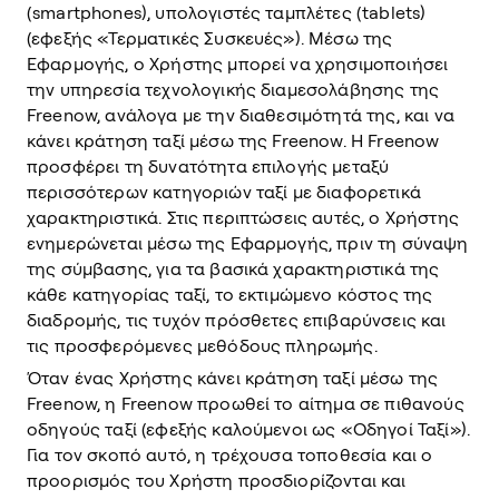
(smartphones), υπολογιστές ταμπλέτες (tablets)
(εφεξής «Τερματικές Συσκευές»). Μέσω της
Εφαρμογής, ο Χρήστης μπορεί να χρησιμοποιήσει
την υπηρεσία τεχνολογικής διαμεσολάβησης της
Freenow, ανάλογα με την διαθεσιμότητά της, και να
κάνει κράτηση ταξί μέσω της Freenow. H Freenow
προσφέρει τη δυνατότητα επιλογής μεταξύ
περισσότερων κατηγοριών ταξί με διαφορετικά
χαρακτηριστικά. Στις περιπτώσεις αυτές, ο Χρήστης
ενημερώνεται μέσω της Εφαρμογής, πριν τη σύναψη
της σύμβασης, για τα βασικά χαρακτηριστικά της
κάθε κατηγορίας ταξί, το εκτιμώμενο κόστος της
διαδρομής, τις τυχόν πρόσθετες επιβαρύνσεις και
τις προσφερόμενες μεθόδους πληρωμής.
Όταν ένας Χρήστης κάνει κράτηση ταξί μέσω της
Freenow, η Freenow προωθεί το αίτημα σε πιθανούς
οδηγούς ταξί (εφεξής καλούμενοι ως «Οδηγοί Ταξί»).
Για τον σκοπό αυτό, η τρέχουσα τοποθεσία και ο
προορισμός του Χρήστη προσδιορίζονται και