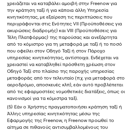
χρειάζεται να καταβάλει αμοιβή στην Freenow για
την κράτηση ταξί ή για κάποια άλλη Υπηρεσία
κινητικότητας, με εξαίρεση τις περιπτώσεις που
περιγράφονται στις Ενότητες VIΙ (Προϋποθέσεις για
ακυρώσεις διαδρομής) και VIIΙ (Προϋποθέσεις για
Τέλη Πλατφόρμας) της παρούσας και ανεξάρτητα
από το κόμιστρο για τη μεταφορά με ταξί ή το ποσό
που οφείλει στον Οδηγό Ταξί ή στον Πάροχο
υπηρεσίας κινητικότητας, αντίστοιχα. Ενδέχεται να
χρειαστεί να καταβληθεί πρόσθετη χρέωση στον
Οδηγό Ταξί στο πλαίσιο της παροχής υπηρεσίας
μεταφοράς από τον τελευταίο (π.χ. για μεταφορά στο
αεροδρόμιο, αποσκευές κλπ), εάν αυτό προβλέπεται
από τις εφαρμοστέες νομοθετικές διατάξεις, όπως οι
κανονισμοί για τα κόμιστρα ταξί.
(5) Εάν ο Χρήστης πραγματοποιήσει κράτηση ταξί ή
Άλλης υπηρεσίας κινητικότητας μέσω της
Εφαρμογής της Freenow, η Freenow προωθεί το
αίτημα σε πιθανούς αντισυμβαλλομένους του