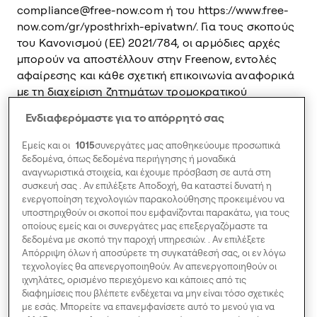
compliance@free-now.com ή του https://www.free-
now.com/gr/yposthrixh-epivatwn/. Για τους σκοπούς
του Κανονισμού (ΕΕ) 2021/784, οι αρμόδιες αρχές
μπορούν να αποστέλλουν στην Freenow, εντολές
αφαίρεσης και κάθε σχετική επικοινωνία αναφορικά
με τη διαχείριση ζητημάτων τρομοκρατικού
περιεχομένου, στο σημείο επαφής:
Ενδιαφερόμαστε για το απόρρητό σας
compliance@free-now.com. Η διαχείριση των
σχετικών περιπτώσεων πραγματοποιείται με την
Εμείς και οι
1015
συνεργάτες μας αποθηκεύουμε προσωπικά
πλήρη εμπλοκή εξουσιοδοτημένου προσωπικού της
δεδομένα, όπως δεδομένα περιήγησης ή μοναδικά
Freenow.
αναγνωριστικά στοιχεία, και έχουμε πρόσβαση σε αυτά στη
συσκευή σας . Αν επιλέξετε Αποδοχή, θα καταστεί δυνατή η
Επιπλέον, το περιεχόμενο που τυχόν αναρτάται στην
ενεργοποίηση τεχνολογιών παρακολούθησης προκειμένου να
πλατφόρμα μπορεί να ελέγχεται μέσω αλγορίθμου
υποστηριχθούν οι σκοποί που εμφανίζονται παρακάτω, για τους
και ανθρώπινης επιθεώρησης από τη Freenow, ή
οποίους εμείς και οι συνεργάτες μας επεξεργαζόμαστε τα
δεδομένα με σκοπό την παροχή υπηρεσιών. . Αν επιλέξετε
μέσω άλλων κατάλληλων μέτρων ελέγχου κατά
Απόρριψη όλων ή αποσύρετε τη συγκατάθεσή σας, οι εν λόγω
περίπτωση. Η Freenow αποφασίζει τα εκάστοτε
τεχνολογίες θα απενεργοποιηθούν. Αν απενεργοποιηθούν οι
υιοθετούμενα μέτρα αντιμετώπισης παράνομου
ιχνηλάτες, ορισμένο περιεχόμενο και κάποιες από τις
περιεχομένου βάσει της αρχής της αναλογικότητας,
διαφημίσεις που βλέπετε ενδέχεται να μην είναι τόσο σχετικές
λαμβάνοντας υπόψιν ιδίως το είδος και τον όγκο του
με εσάς. Μπορείτε να επανεμφανίσετε αυτό το μενού για να