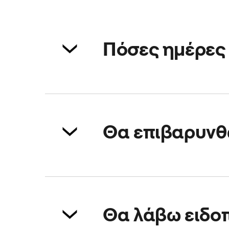
Πόσες ημέρες 
Μπορείς να κλείσεις ραντεβού έ
οδηγό
.
Θα επιβαρυνθώ
Είναι πιθανό να υπάρχει μια μι
ποιότητα στην προγραμματισμέ
Θα λάβω ειδοπ