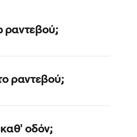
ω ραντεβού;
 διάβασε αυτόν τον
το ραντεβού;
ε ακόμα μεγαλύτερη
φαρμογή.
καθ' οδόν;