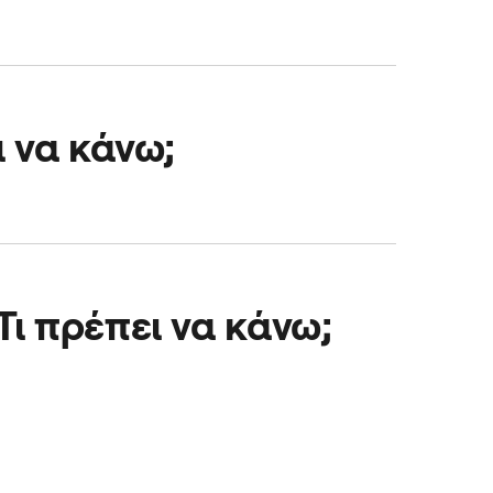
ία παραλαβής.
 να κάνω;
ραντεβού.
ι πρέπει να κάνω;
 ώρα και την τοποθεσία