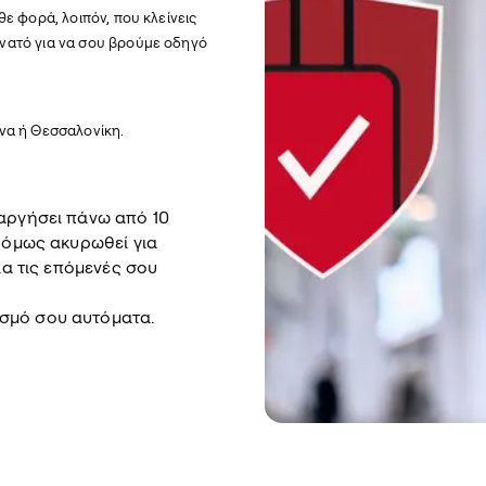
θε φορά, λοιπόν, που κλείνεις
υνατό για να σου βρούμε οδηγό
ήνα ή Θεσσαλονίκη.
 αργήσει πάνω από 10
υ όμως ακυρωθεί για
ια τις επόμενές σου
σμό σου αυτόματα.