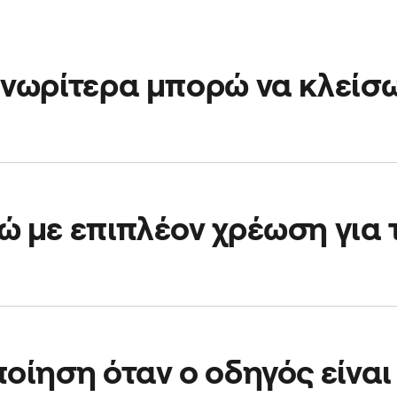
νωρίτερα μπορώ να κλείσ
ως και 90 ημέρες νωρίτερα.
Για περισσότερες πληροφορίες,
 με επιπλέον χρέωση για 
κρή επιπλέον χρέωση η οποία μας βοηθάει να εξασφαλίσουμ
νη διαδρομή σου. Μπορε
ίς να δεις το ακριβές ποσό στην ε
οίηση όταν ο οδηγός είναι 