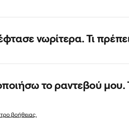
 οδηγός σου είναι καθ' οδόν και όταν φτάσει στην τοποθεσ
έφτασε νωρίτερα. Τι πρέπει
ρα, θα σε περιμένει μέχρι την προγραμματισμένη ώρα του 
ποιήσω το ραντεβού μου. Τ
ραντεβού σου για διαδρομές. Μπορείς να τροποποιήσεις την
τρο βοήθειας.