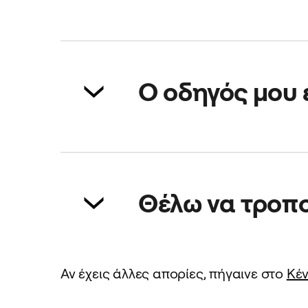
Ναι, θα σε ενημερώσουμε όταν ο
Ο οδηγός μου 
Εάν ο οδηγός σου φτάσει νωρίτε
Θέλω να τροπο
Άνοιξε το app και πήγαινε στα 
Αν έχεις άλλες απορίες, πήγαινε στο
Κέν
παραλαβής.