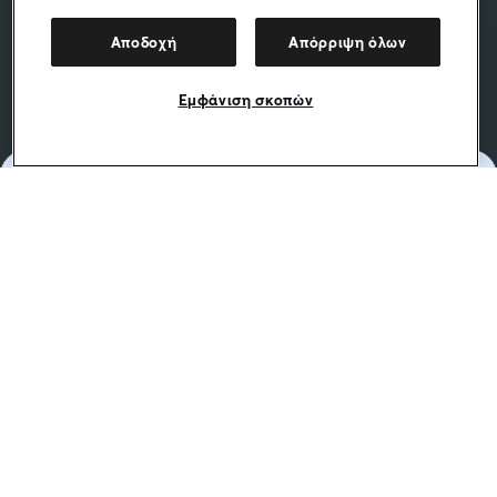
Αποδοχή
Απόρριψη όλων
Εμφάνιση σκοπών
Μια δουλειά που… δουλεύει
ρολόι
Έλα κι εσύ στη Freenow ως οδηγός και βρες
εκατομμύρια επιβατών σε μία εφαρμογή. Ξεκίνα να
βγάζεις χρήματα με τους δικούς σου όρους.