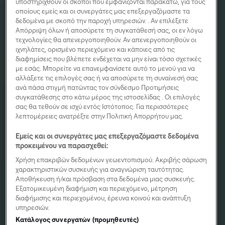
υποστηριχθούν οι σκοποί που εμφανίζονται παρακάτω, για τους
οποίους εμείς και οι συνεργάτες μας επεξεργαζόμαστε τα
δεδομένα με σκοπό την παροχή υπηρεσιών. . Αν επιλέξετε
Απόρριψη όλων ή αποσύρετε τη συγκατάθεσή σας, οι εν λόγω
τεχνολογίες θα απενεργοποιηθούν. Αν απενεργοποιηθούν οι
ιχνηλάτες, ορισμένο περιεχόμενο και κάποιες από τις
διαφημίσεις που βλέπετε ενδέχεται να μην είναι τόσο σχετικές
με εσάς. Μπορείτε να επανεμφανίσετε αυτό το μενού για να
αλλάξετε τις επιλογές σας ή να αποσύρετε τη συναίνεσή σας
ανά πάσα στιγμή πατώντας τον σύνδεσμο Προτιμήσεις
συγκατάθεσης στο κάτω μέρος της ιστοσελίδας . Οι επιλογές
σας θα τεθούν σε ισχύ εντός Ιστότοπος. Για περισσότερες
λεπτομέρειες ανατρέξτε στην Πολιτική Απορρήτου μας.
Εμείς και οι συνεργάτες μας επεξεργαζόμαστε δεδομένα
προκειμένου να παρασχεθεί:
Χρήση επακριβών δεδομένων γεωεντοπισμού. Ακριβής σάρωση
χαρακτηριστικών συσκευής για αναγνώριση ταυτότητας.
Αποθήκευση ή/και πρόσβαση στα δεδομένα μιας συσκευής.
Εξατομικευμένη διαφήμιση και περιεχόμενο, μέτρηση
διαφήμισης και περιεχομένου, έρευνα κοινού και ανάπτυξη
υπηρεσιών.
Κατάλογος συνεργατών (προμηθευτές)