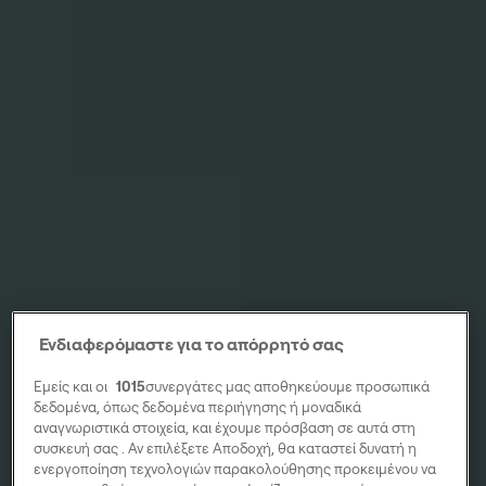
Ενδιαφερόμαστε για το απόρρητό σας
Εμείς και οι
1015
συνεργάτες μας αποθηκεύουμε προσωπικά
δεδομένα, όπως δεδομένα περιήγησης ή μοναδικά
αναγνωριστικά στοιχεία, και έχουμε πρόσβαση σε αυτά στη
συσκευή σας . Αν επιλέξετε Αποδοχή, θα καταστεί δυνατή η
ενεργοποίηση τεχνολογιών παρακολούθησης προκειμένου να