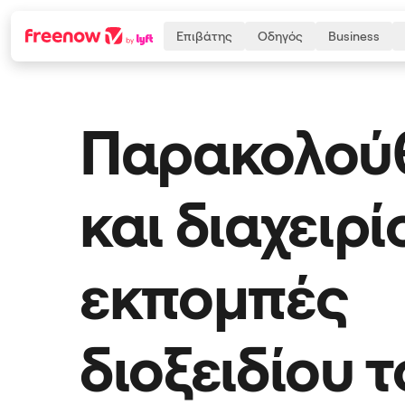
Επιβάτης
Οδηγός
Business
Παρακολού
Navigation
Inhalt
Fußzeile
και διαχειρί
εκπομπές
διοξειδίου 