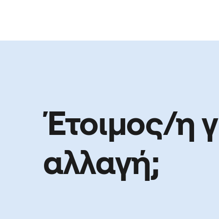
Έτοιμος/η γ
αλλαγή;