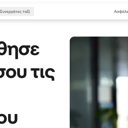
Συνεργάτες ταξί
Ασφάλε
θησε
σου τις
του