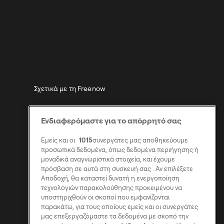
ΣΧΕΤΙΚA ΜΕ ΕΜAΣ
Σχετικά με τη Freenow
Καριέρα
Ενδιαφερόμαστε για το απόρρητό σας
Τύπος
Εμείς και οι
1015
συνεργάτες μας αποθηκεύουμε
Δημόσιες Υποθέσεις
προσωπικά δεδομένα, όπως δεδομένα περιήγησης ή
μοναδικά αναγνωριστικά στοιχεία, και έχουμε
πρόσβαση σε αυτά στη συσκευή σας . Αν επιλέξετε
Βιωσιμότητα
Αποδοχή, θα καταστεί δυνατή η ενεργοποίηση
τεχνολογιών παρακολούθησης προκειμένου να
Προσβασιμότητα
υποστηριχθούν οι σκοποί που εμφανίζονται
παρακάτω, για τους οποίους εμείς και οι συνεργάτες
Modern Slavery Statement
μας επεξεργαζόμαστε τα δεδομένα με σκοπό την