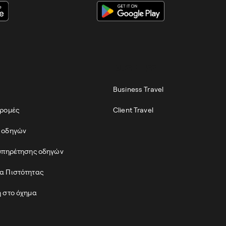
Ι
BUSINESS
Business Travel
δρομές
Client Travel
 οδηγών
υπηρέτησης οδηγών
α Πιστότητας
 στο όχημα