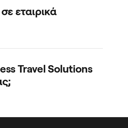
 σε εταιρικά
γαζομένων σου,
ess Travel Solutions
ις;
ντας όλη τη διαδικασία
ανοποίηση των