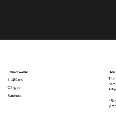
Επικοινωνία
Πού 
The 
Επιβάτης
Λεωφ
Οδηγός
Αθήν
Business
*Τα 
για 