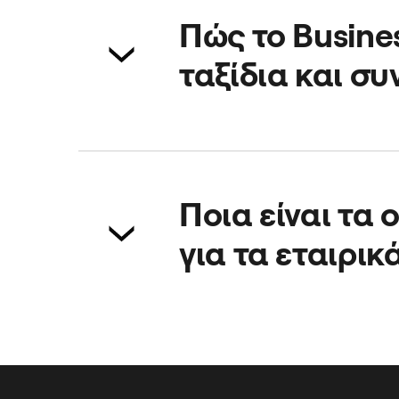
Πώς το Busines
ταξίδια και συ
Από μια ενιαία πλατφόρμα, μπορε
παρέχοντάς τους μια ασφαλή, αξ
Ποια είναι τα 
για τα εταιρικ
Ενθαρρύνει τη συμμετοχή σε συνα
για τους εργαζομένους σου. Επίση
εργαζομένων και αυξάνει την αφ