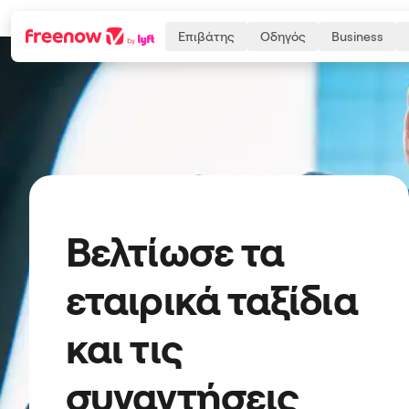
Επιβάτης
Οδηγός
Business
Navigation
Inhalt
Fußzeile
Βελτίωσε τα
εταιρικά ταξίδια
και τις
συναντήσεις