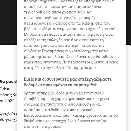
παροχή υπηρεσιών. . Αν επιλέξετε Απόρριψη όλων ή
αποσύρετε τη συγκατάθεσή σας, οι εν λόγω
τεχνολογίες θα απενεργοποιηθούν. Αν
απενεργοποιηθούν οι ιχνηλάτες, ορισμένο
περιεχόμενο και κάποιες από τις διαφημίσεις που
βλέπετε ενδέχεται να μην είναι τόσο σχετικές με εσάς.
Μπορείτε να επανεμφανίσετε αυτό το μενού για να
αλλάξετε τις επιλογές σας ή να αποσύρετε τη
συναίνεσή σας ανά πάσα στιγμή πατώντας τον
σύνδεσμο Προτιμήσεις συγκατάθεσης στο κάτω
μέρος της ιστοσελίδας . Οι επιλογές σας θα τεθούν σε
ισχύ εντός Ιστότοπος. Για περισσότερες λεπτομέρειες
ανατρέξτε στην Πολιτική Απορρήτου μας.
Εμείς και οι συνεργάτες μας επεξεργαζόμαστε
θα μας βρεις
δεδομένα προκειμένου να παρασχεθεί:
Orbit,
Χρήση επακριβών δεδομένων γεωεντοπισμού.
όρος Κηφισίας 115,
Ακριβής σάρωση χαρακτηριστικών συσκευής για
α 11524
αναγνώριση ταυτότητας. Αποθήκευση ή/και
πρόσβαση στα δεδομένα μιας συσκευής.
γραφεία μας λειτουργούν μόνο
Εξατομικευμένη διαφήμιση και περιεχόμενο, μέτρηση
οδηγούς, κατόπιν ραντεβού.
διαφήμισης και περιεχομένου, έρευνα κοινού και
ανάπτυξη υπηρεσιών.