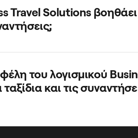
s Travel Solutions βοηθάει
ναντήσεις;
ίς να διαχειρίζεσαι και να ελέγχεις την επικοινωνία των ερ
ιόπιστη και άνετη υπηρεσία.
οφέλη του λογισμικού Busin
ά ταξίδια και τις συναντήσε
ντήσεις εκτός γραφείου και τα εταιρικά ταξίδια, απλοποιώ
ς, το λογισμικό Business Travel Solutions βελτιώνει την ικ
οσίωσή τους.