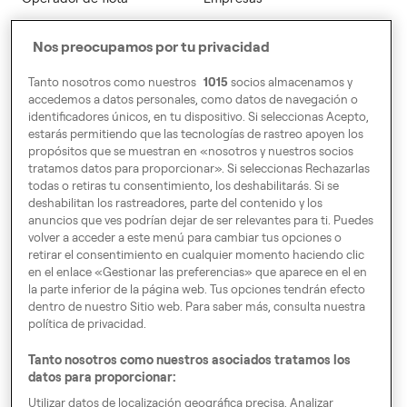
Empresas
Nos preocupamos por tu privacidad
DÓNDE ESTAMOS
Tanto nosotros como nuestros
1015
socios almacenamos y
C/ Orense 68, 10ª planta,
accedemos a datos personales, como datos de navegación o
identificadores únicos, en tu dispositivo. Si seleccionas Acepto,
derecha 28020 Madrid
estarás permitiendo que las tecnologías de rastreo apoyen los
propósitos que se muestran en «nosotros y nuestros socios
Carrer de Pamplona, 104.
tratamos datos para proporcionar». Si seleccionas Rechazarlas
todas o retiras tu consentimiento, los deshabilitarás. Si se
Segunda planta.
deshabilitan los rastreadores, parte del contenido y los
08018 Barcelona
anuncios que ves podrían dejar de ser relevantes para ti. Puedes
volver a acceder a este menú para cambiar tus opciones o
.
retirar el consentimiento en cualquier momento haciendo clic
en el enlace «Gestionar las preferencias» que aparece en el en
la parte inferior de la página web. Tus opciones tendrán efecto
Por Europa
dentro de nuestro Sitio web. Para saber más, consulta nuestra
política de privacidad.
Tanto nosotros como nuestros asociados tratamos los
datos para proporcionar:
Preferencias de consentimiento
Utilizar datos de localización geográfica precisa. Analizar