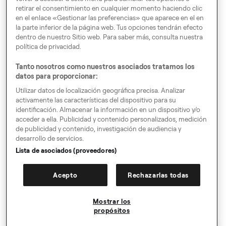
.
retirar el consentimiento en cualquier momento haciendo clic
en el enlace «Gestionar las preferencias» que aparece en el en
la parte inferior de la página web. Tus opciones tendrán efecto
Por Europa
dentro de nuestro Sitio web. Para saber más, consulta nuestra
política de privacidad.
Tanto nosotros como nuestros asociados tratamos los
datos para proporcionar:
Preferencias de consentimiento
Utilizar datos de localización geográfica precisa. Analizar
activamente las características del dispositivo para su
Código de Conducta
identificación. Almacenar la información en un dispositivo y/o
acceder a ella. Publicidad y contenido personalizados, medición
Speak up!
de publicidad y contenido, investigación de audiencia y
desarrollo de servicios.
CGC, Protección de Datos y Cookies
Lista de asociados (proveedores)
Solicitud de información por parte de las autoridades
Acepto
Rechazarlas todas
Aviso legal
Sitemap
Mostrar los
propósitos
Registro gratis