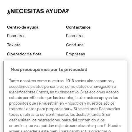
Ciudades
Asuntos Públicos
Blog
Manual de conducta
¿NECESITAS AYUDA?
Reserva Anticipada
Sostenibilidad
Acceso al Portal
Recomienda
Accesibilidad
Centro de ayuda
Contáctanos
Seguridad
Modern Slavery Statement
Pasajeros
Pasajeros
Taxista
Conduce
Public CbCR for Fiscal Year 2025
Operador de flota
Empresas
Empresas
Nos preocupamos por tu privacidad
DÓNDE ESTAMOS
Tanto nosotros como nuestros
1013
socios almacenamos y
accedemos a datos personales, como datos de navegación o
C/ Orense 68, 10ª planta,
identificadores únicos, en tu dispositivo. Si seleccionas Acepto,
derecha 28020 Madrid
estarás permitiendo que las tecnologías de rastreo apoyen los
propósitos que se muestran en «nosotros y nuestros socios
Carrer de Pamplona, 104.
tratamos datos para proporcionar». Si seleccionas Rechazarlas
todas o retiras tu consentimiento, los deshabilitarás. Si se
Segunda planta.
deshabilitan los rastreadores, parte del contenido y los
08018 Barcelona
anuncios que ves podrían dejar de ser relevantes para ti. Puedes
volver a acceder a este menú para cambiar tus opciones o