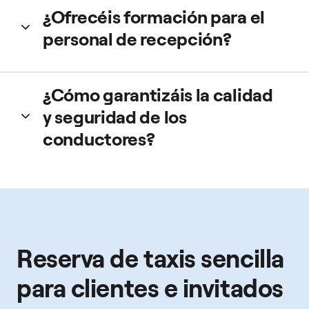
Sí. Desde Web Booker podrás ver en tiempo real el
¿Ofrecéis formación para el
conductor, el vehículo, la hora estimada de llegada y el
estado del viaje.
personal de recepción?
Sí. Disponemos de guías rápidas y demos para asegurar
¿Cómo garantizáis la calidad
una adopción sencilla desde el primer día.
y seguridad de los
conductores?
Todos los taxistas cuentan con licencia oficial y cumplen
con la normativa local.
Reserva de taxis sencilla
para clientes e invitados