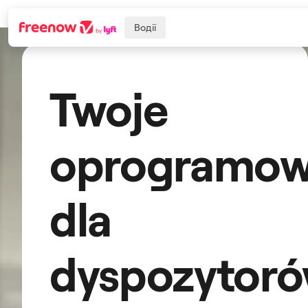
Водії
Twoje
Navigation
Inhalt
Fußzeile
oprogramow
dla
dyspozytor