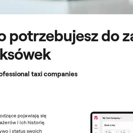
o potrzebujesz do z
taksówek
ofessional taxi companies
odzące pojawiają się
żerów i ich historię.
żywo i status swoich