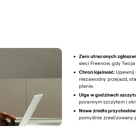
Zero utraconych zgłosze
sieci Freenow, gdy Twoja 
Chroń lojalność:
Upewnij 
niezawodny przejazd, st
planie.
Ulga w godzinach szczyt
porannym szczytem i ok
Nowe źródło przychodów
pomyślnie zrealizowany p