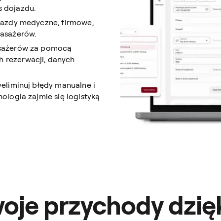
 dojazdu.
jazdy medyczne, firmowe,
pasażerów.
sażerów za pomocą
 rezerwacji, danych
eliminuj błędy manualne i
ologia zajmie się logistyką
woje przychody dzię