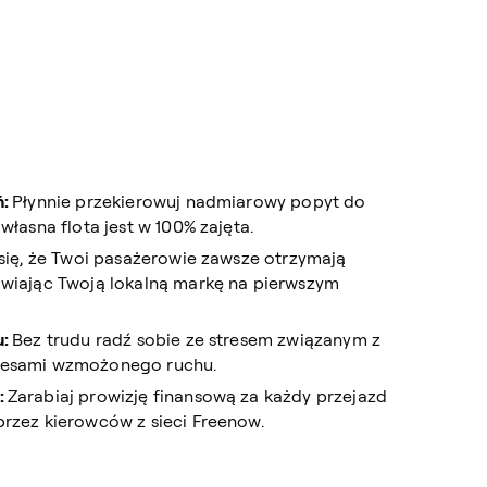
ń:
Płynnie przekierowuj nadmiarowy popyt do
własna flota jest w 100% zajęta.
się, że Twoi pasażerowie zawsze otrzymają
awiając Twoją lokalną markę na pierwszym
u:
Bez trudu radź sobie ze stresem związanym z
resami wzmożonego ruchu.
:
Zarabiaj prowizję finansową za każdy przejazd
rzez kierowców z sieci Freenow.