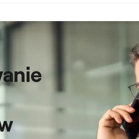
anie
ów