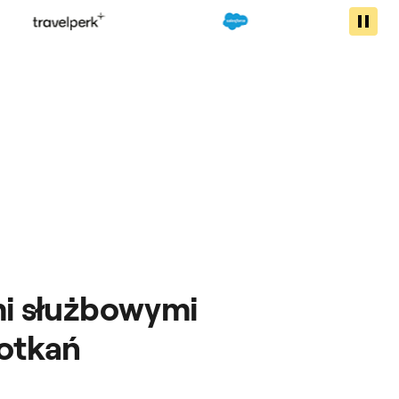
mi służbowymi
otkań