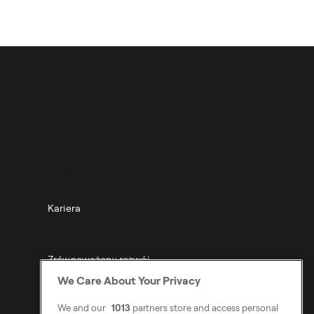
zym można nimi
O NAS
Kariera
Zrównoważony rozwój
We Care About Your Privacy
Dostępności
We and our
1013
partners store and access personal