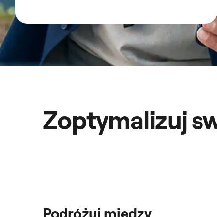
Zoptymalizuj sw
Podróżuj między