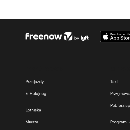
Tak. Dzięki aplikacji Freenow wy
zarządzać bez większego wysiłku
PASAŻEROWIE
KIERO
Przejazdy
Taxi
E-Hulajnogi
Przyjmowa
Pobierz ap
Lotniska
Miasta
Program L