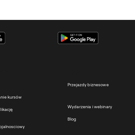
datki są scentralizowane i zautomatyzowane, z związku, z c
.
WCY
BIZNES
Przejazdy biznesowe
nie kursów
Wydarzenia i webinary
likację
Blog
ojalnosciowy