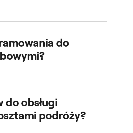
wniając im bezpieczną,
ogramowania do
użbowymi?
 branie w nich udziału.
ów i zwiększa ich
 do obsługi
osztami podróży?