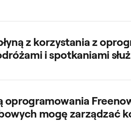
rmy możesz zarządzać podróżami swoich pracowników, zape
 płyną z korzystania z opr
odróżami i spotkaniami sł
urem i wyjazdów służbowych, ułatwiając Twoim pracownikom
ugi wyjazdów służbowych poprawia satysfakcję pracownik
 oprogramowania Freenow
bowych mogę zarządzać k