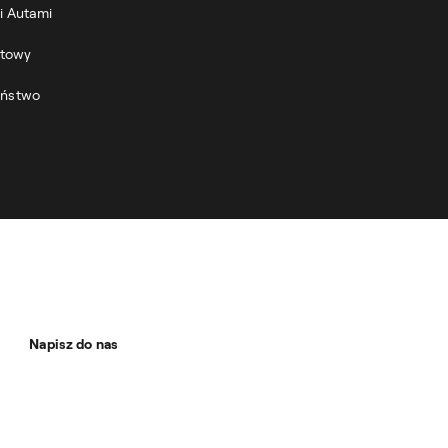
i Autami
otowy
eństwo
Napisz do nas