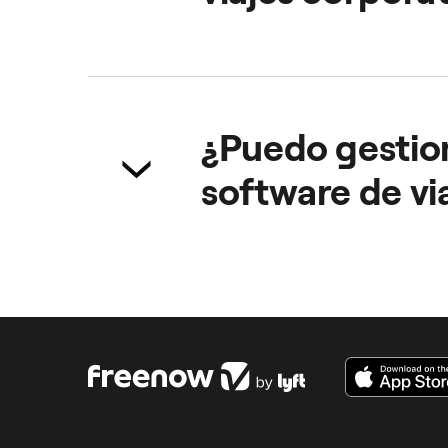
Facilita la participación en reuni
empleados. También repercute pos
¿Puedo gestion
software de vi
Sí. Con la app Freenow, los gasto