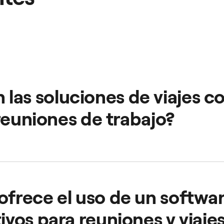
as soluciones de viajes co
s reuniones de trabajo?
io seguro, fiable y cómoda con la app Freenow. Podrás cont
 única plataforma.
ofrece el uso de un softwa
tivos para reuniones y viaj