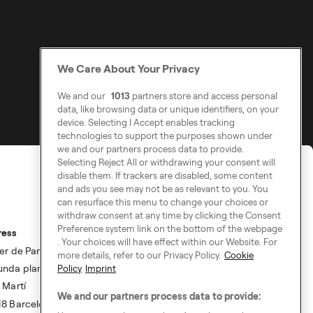
We Care About Your Privacy
We and our
1013
partners store and access personal
data, like browsing data or unique identifiers, on your
device. Selecting I Accept enables tracking
technologies to support the purposes shown under
we and our partners process data to provide.
Selecting Reject All or withdrawing your consent will
disable them. If trackers are disabled, some content
and ads you see may not be as relevant to you. You
can resurface this menu to change your choices or
withdraw consent at any time by clicking the Consent
Preference system link on the bottom of the webpage
ress
. Your choices will have effect within our Website. For
er de Pamplona, 104.
more details, refer to our Privacy Policy.
Cookie
nda planta.
Policy
Imprint
 Martí
We and our partners process data to provide:
8 Barcelona