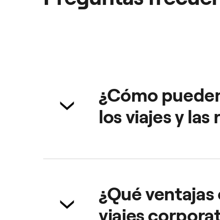
¿Cómo pueden l
los viajes y la
Ofrece a tus empleados un servic
desplazamientos a través de una
¿Qué ventajas 
viajes corpora