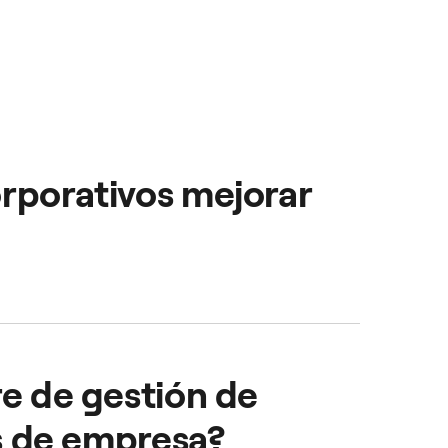
rporativos mejorar
rolar y gestionar sus
re de gestión de
es de empresa?