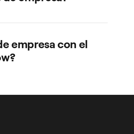
 desplazamiento a los
umentan su fidelidad.
 de empresa con el
ow?
 con total facilidad.