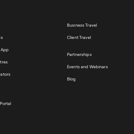
S
BUSINESS
Business Travel
ps
Client Travel
r App
Partnerships
tres
Events and Webinars
rators
Blog
Portal