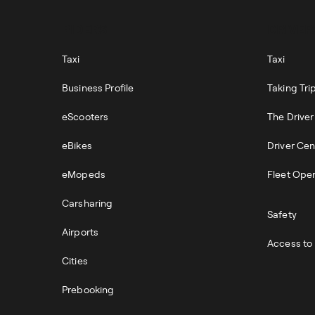
RIDERS
DRIVER
Taxi
Taxi
Business Profile
Taking Tri
eScooters
The Drive
eBikes
Driver Cen
eMopeds
Fleet Ope
Carsharing
Safety
Airports
Access to 
Cities
Prebooking