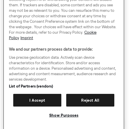
them. If trackers are disabled, some content and ads you see
may not be as relevant to you. You can resurface this menu to
change your choices or withdraw consent at any time by
Around Europe
clicking the Consent Preference system link on the bottom of
the webpage . Your choices will have effect within our Website.
For more details, refer to our Privacy Policy.
Cookie
Policy
Imprint
Consent Preference System
We and our partners process data to provide:
Code of Conduct
Use precise geolocation data. Actively scan device
characteristics for identification. Store and/or access
Speak up!
information on a device. Personalised advertising and content,
advertising and content measurement, audience research and
GTC Privacy Policy & Cookies
services development.
Guidelines for requesting authorization
List of Partners (vendors)
Imprint
I Accept
Reject All
Sitemap
Show Purposes
Join for free
© Copyright 2009-2026. All rights reserved