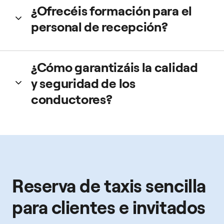
¿Ofrecéis formación para el
conductor, el vehículo, la hora estimada de llegada y el
estado del viaje.
personal de recepción?
Sí. Disponemos de guías rápidas y demos para asegurar
¿Cómo garantizáis la calidad
una adopción sencilla desde el primer día.
y seguridad de los
conductores?
Todos los taxistas cuentan con licencia oficial y cumplen
con la normativa local.
Reserva de taxis sencilla
para clientes e invitados