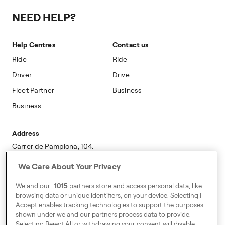
Prebooking
Access to Portal
Public Affairs
NEED HELP?
Referral
Sustainability
Safety
Accessibility
Help Centres
Contact us
Modern Slavery Statement
Ride
Ride
Driver
Drive
Fleet Partner
Business
Business
Address
Carrer de Pamplona, 104.
Segunda planta.
We Care About Your Privacy
Sant Martí
08018 Barcelona
We and our
1015
partners store and access personal data, like
browsing data or unique identifiers, on your device. Selecting I
Accept enables tracking technologies to support the purposes
C/ Orense 68, 10ª planta,
shown under we and our partners process data to provide.
derecha 28020 Madrid
Selecting Reject All or withdrawing your consent will disable