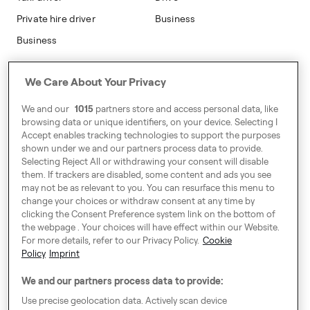
Private hire driver
Business
Business
Address
We Care About Your Privacy
Harling House,
We and our
1015
partners store and access personal data, like
Great Suffolk Street,
browsing data or unique identifiers, on your device. Selecting I
London SE1 0BS
Accept enables tracking technologies to support the purposes
shown under we and our partners process data to provide.
Selecting Reject All or withdrawing your consent will disable
them. If trackers are disabled, some content and ads you see
Around Europe
may not be as relevant to you. You can resurface this menu to
change your choices or withdraw consent at any time by
clicking the Consent Preference system link on the bottom of
the webpage . Your choices will have effect within our Website.
For more details, refer to our Privacy Policy.
Cookie
Cookie Settings
Policy
Imprint
Speak up!
We and our partners process data to provide:
General Terms & Conditions, Privacy Policy & Cookies
Use precise geolocation data. Actively scan device